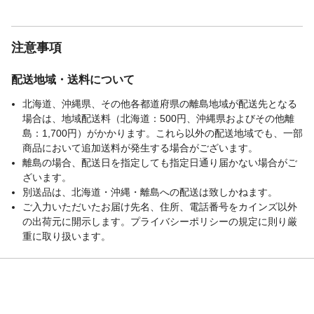
電力量を節約できます。
商品特徴3
内容器にフッ素加工が施されており、汚れ
が付着しにくいためお手入れが簡単です。
注意事項
洗浄モード機能によりクエン酸を使い内容
器に付着した汚れを洗浄できます。 再沸と
う機能付きで、ボタンを押せば保温中のお
配送地域・送料について
湯が再沸とうします。
北海道、沖縄県、その他各都道府県の離島地域が配送先となる
備考1
●電源：AC100V、50/60Hz●定格消費電力：
場合は、地域配送料（北海道：500円、沖縄県およびその他離
700W●消費電力量※1：1.21kWh/日(1日当
島：1,700円）がかかります。これら以外の配送地域でも、一部
たり)/442kWh/年(年間)※1：室温23℃、湯
商品において追加送料が発生する場合がございます。
沸かし2回/1日、再沸とう1回/1日、保温23
離島の場合、配送日を指定しても指定日通り届かない場合がご
時間/1日、365日/年、その他水量などの試
ざいます。
験条件：(一社)日本電機工業会自主基準 HD-
別送品は、北海道・沖縄・離島への配送は致しかねます。
112による測定●定格容量：2.2L●沸とうまで
ご入力いただいたお届け先名、住所、電話番号をカインズ以外
の目安時間※2：約20分※2：水量：満水、
の出荷元に開示します。プライバシーポリシーの規定に則り厳
水温・室温：23℃、電源電圧：100Vのとき
重に取り扱います。
備考2
●保温温度：70℃・80℃・90℃・98℃●電源
ポンプ：消費電力/3.0W・定格時間/1分●電
源コードの長さ：約1.2m●付属品：電源コ
ード●別売品：ふた、メッシュフィルター、
電源コード●保証期間：お買い上げ日より1
年間