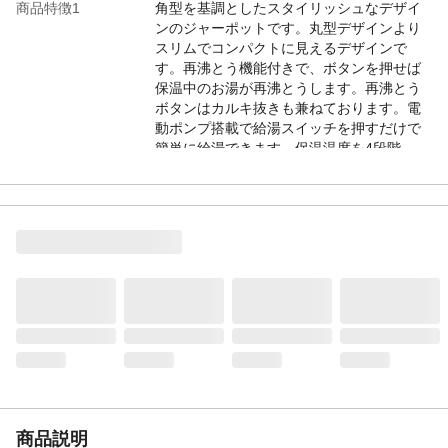
商品特徴1
角型を基調としたスタイリッシュなデザイ
ンのジャーポットです。丸型デザインより
スリムでコンパクトに見えるデザインで
す。再沸とう機能付きで、ボタンを押せば
保温中のお湯が再沸とうします。再沸とう
ボタンはカルキ抜きも兼ねております。電
動ポンプ搭載で給湯スイッチを押すだけで
簡単に給湯できます。保温温度を4段階
(70℃、80℃、90℃、98℃)設定できるため
複数のシーンで使用可能です。空焚き防止
機能付きで、容器に水がない空焚き状態を
検知した場合、自動的にヒーターの通電を
切ります。
商品特徴2
給湯自動ロック機能により一定時間操作さ
れない場合、自動的に給湯ボタンをロック
するので安心です。ふたが外せるため給水
やお手入れが簡単です。ガラス管をLEDで
点灯し、保温/沸とう中の状態表示を行いま
す(保温：青/沸とう中：赤)。省エネモード
付き。約2時間再沸とう・保温選択の操作が
ないときは、自動でヒーターへの通電を停
止したあと、約70℃で保温を開始し、消費
商品説明