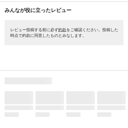
配送方法
軒先渡し(配送業者が商品を荷受人の家の玄
みんなが役に立ったレビュー
関や建物の入り口まで運び、そこで荷物を
引き渡す配送方法です。)
商品サイズ(約mm)/カ
W：218 D：280 H：256※商品サイズ補足
レビュー投稿する前に必ず
約款
をご確認ください。投稿した
ラー
※ハンドルを倒した状態、アイボリー
時点で約款に同意したものとみなします。
本体重量
2100※電源コード含むg
材質・原材料・原産
●素材：ポリプロピレン、ABS樹脂、ステン
国
レス ●生産国：中国
ブランド名
アイリスオーヤマ
JANコード
4967576674867