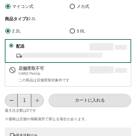
マイコン式
メカ式
商品タイプ2
2.2L
2.2L
3.0L
配送
店舗受取不可
CAINZ PickUp
この商品は店舗受取対象外です
カートに入れる
最大注文数は
0
です
※価格は​店舗や​掲載場所で​異なる​場合が​あります。
基本送料のみ