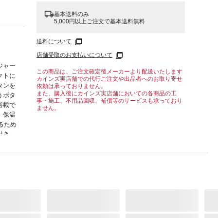
基本送料のみ
5,000円以上ご注文で基本送料無料
送料について
店舗受取のお支払いについて
ジャー
この商品は、ご注文確定後メーカーより配送いたします
クトに
カインズ実店舗での代行ご注文や出品者へのお取り寄せ
タンを
依頼は承っておりません。
また、購入後にカインズ実店舗においての各商品の工
うボタ
事・施工、不用品回収、補償等のサービスも承っており
搭載で
ません。
。保温
きるため
付き
、自動
い場
です。
ガラス
行い
き。約
、自動