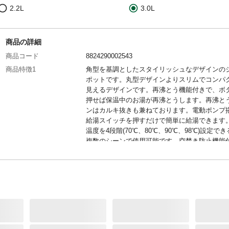
2.2L
3.0L
商品の詳細
商品コード
8824290002543
商品特徴1
角型を基調としたスタイリッシュなデザインの
ポットです。丸型デザインよりスリムでコンパ
見えるデザインです。再沸とう機能付きで、ボ
押せば保温中のお湯が再沸とうします。再沸と
ンはカルキ抜きも兼ねております。電動ポンプ
給湯スイッチを押すだけで簡単に給湯できます
温度を4段階(70℃、80℃、90℃、98℃)設定で
複数のシーンで使用可能です。空焚き防止機能
で、容器に水がない空焚き状態を検知した場合
的にヒーターの通電を切ります。
商品特徴2
給湯自動ロック機能により一定時間操作されな
合、自動的に給湯ボタンをロックするので安心
ふたが外せるため給水やお手入れが簡単です。
管をLEDで点灯し、保温/沸とう中の状態表示を
ます(保温：青/沸とう中：赤)。省エネモード付
2時間再沸とう・保温選択の操作がないときは