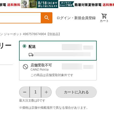
ログイン・新規会員登録
カート
ン ジャーポット 4967576674904【別送品】
ボリー
配送
店舗受取不可
CAINZ PickUp
この商品は店舗受取対象外です
カートに入れる
最大注文数は
0
です
※価格は​店舗や​掲載場所で​異なる​場合が​あります。