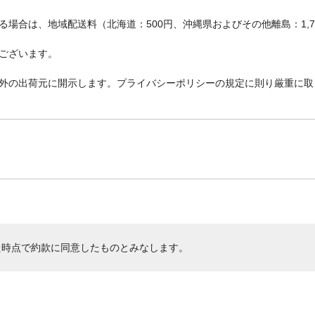
の入り口まで運び、そこで荷物を引き渡す配送
す。)
場合は、地域配送料（北海道：500円、沖縄県およびその他離島：1,
商品サイズ(約mm)/カラー
W：218 D：280 H：296※商品サイズ補足※ハ
ございます。
を倒した状態、アイボリー
本体重量
2200※電源コード含むg
外の出荷元に開示します。プライバシーポリシーの規定に則り厳重に取
材質・原材料・原産国
●素材：ポリプロピレン、ABS樹脂、ステンレス
産国：中国
ブランド名
アイリスオーヤマ
JANコード
4967576674904
た時点で約款に同意したものとみなします。