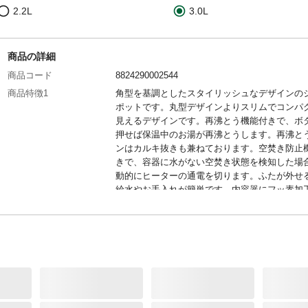
2.2L
3.0L
商品の詳細
商品コード
8824290002544
商品特徴1
角型を基調としたスタイリッシュなデザインの
ポットです。丸型デザインよりスリムでコンパ
見えるデザインです。再沸とう機能付きで、ボ
押せば保温中のお湯が再沸とうします。再沸と
ンはカルキ抜きも兼ねております。空焚き防止
きで、容器に水がない空焚き状態を検知した場
動的にヒーターの通電を切ります。ふたが外せ
給水やお手入れが簡単です。内容器にフッ素加
されており、汚れが付着しにくいためお手入れ
です。
商品特徴2
クエン酸洗浄可能なので、クエン酸を使い内容
着した汚れを洗浄できます。 再沸とう機能付き
ボタンを押せば保温中のお湯が再沸とうします
備考1
●電源：AC100V、50/60Hz●定格消費電力：68
費電力量※1：1.31kWh/日(1日当たり)/478kWh/
間)※1：室温23℃、湯沸かし2回/1日、再沸とう1