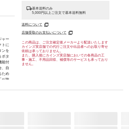
基本送料のみ
5,000円以上ご注文で基本送料無料
送料について
店舗受取のお支払いについて
ジャー
この商品は、ご注文確定後メーカーより配送いたします
クトに
カインズ実店舗での代行ご注文や出品者へのお取り寄せ
タンを
依頼は承っておりません。
また、購入後にカインズ実店舗においての各商品の工
うボタ
事・施工、不用品回収、補償等のサービスも承っており
機能付
ません。
合、自
るため
工が施
が簡単
器に付
で、
。
5W●消
年(年
回/1