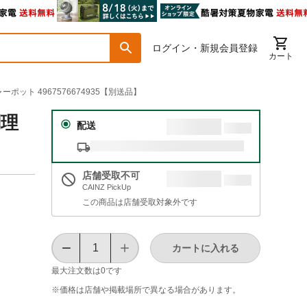
ログイン・新規会員登録
カート
ーポット 4967576674935【別送品】
調理
配送
店舗受取不可
CAINZ PickUp
この商品は店舗受取対象外です
カートに入れる
最大注文数は
0
です
※価格は​店舗や​掲載場所で​異なる​場合が​あります。