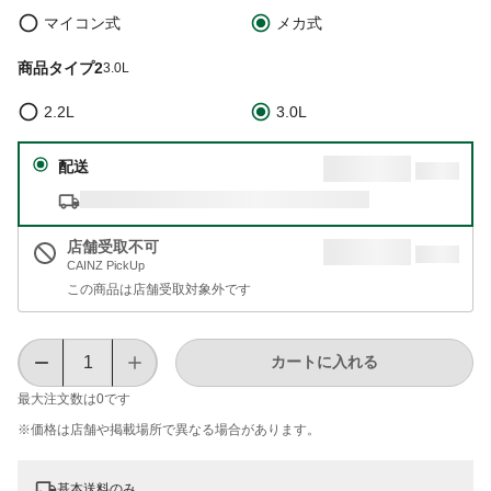
マイコン式
メカ式
商品タイプ2
3.0L
2.2L
3.0L
配送
店舗受取不可
CAINZ PickUp
この商品は店舗受取対象外です
カートに入れる
最大注文数は
0
です
※価格は​店舗や​掲載場所で​異なる​場合が​あります。
基本送料のみ