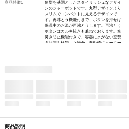
商品特徴1
角型を基調としたスタイリッシュなデザイ
ンのジャーポットです。丸型デザインより
スリムでコンパクトに見えるデザインで
す。再沸とう機能付きで、ボタンを押せば
保温中のお湯が再沸とうします。再沸とう
ボタンはカルキ抜きも兼ねております。空
焚き防止機能付きで、容器に水がない空焚
き状態を検知した場合、自動的にヒーター
の通電を切ります。ふたが外せるため給水
やお手入れが簡単です。内容器にフッ素加
工が施されており、汚れが付着しにくいた
めお手入れが簡単です。
商品特徴2
クエン酸洗浄可能なので、クエン酸を使い
内容器に付着した汚れを洗浄できます。 再
沸とう機能付きで、ボタンを押せば保温中
のお湯が再沸とうします。
備考1
●電源：AC100V、50/60Hz●定格消費電力：
685W●消費電力量※1：1.31kWh/日(1日当
たり)/478kWh/年(年間)※1：室温23℃、湯
沸かし2回/1日、再沸とう1回/1日、保温23
時間/1日、365日/年、その他水量などの試
商品説明
験条件：(一社)日本電機工業会自主基準 HD-