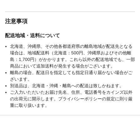
112による測定●定格容量：3.0L●沸とうまで
の目安時間※2：約20分※2：水量：満水、
水温・室温：23℃、電源電圧：100Vのとき
注意事項
備考2
●電源ポンプ：消費電力/3.0W・定格時間/1
分●電源コードの長さ：約1.2m●付属品：電
配送地域・送料について
源コード●別売品：ふた、メッシュフィルタ
ー、電源コード●保証期間：お買い上げ日よ
北海道、沖縄県、その他各都道府県の離島地域が配送先となる
り1年間
場合は、地域配送料（北海道：500円、沖縄県およびその他離
配送方法
軒先渡し(配送業者が商品を荷受人の家の玄
島：1,700円）がかかります。これら以外の配送地域でも、一部
関や建物の入り口まで運び、そこで荷物を
商品において追加送料が発生する場合がございます。
引き渡す配送方法です。)
離島の場合、配送日を指定しても指定日通り届かない場合がご
商品サイズ(約mm)/カ
W：218 D：280 H：296※商品サイズ補足
ざいます。
ラー
※ハンドルを倒した状態、ブラック
別送品は、北海道・沖縄・離島への配送は致しかねます。
ご入力いただいたお届け先名、住所、電話番号をカインズ以外
本体重量
2300※電源コード含むg
の出荷元に開示します。プライバシーポリシーの規定に則り厳
材質・原材料・原産
●素材：ポリプロピレン、ABS樹脂、ステン
重に取り扱います。
国
レス ●生産国：中国
ブランド名
アイリスオーヤマ
JANコード
4967576674935