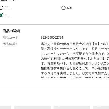
20L
40L
60L
商品の詳細
商品コード
8824290002784
商品特徴1
当社史上最強の保冷日数最大22.8日【※】の60
量・高保冷クーラーボックスです。家電メーカ
リスオーヤマだからこそ実現できた保冷力で、
の技術を利用した6面真空断熱パネルを採用し
す。真空断熱パネルと高密度発泡ウレタンの2
性能断熱材を掛け合わせることで、高い断熱性
する保冷力を実現しました。頑丈で耐久性のあ
製バックルを使用しています。大型タイヤを装
小さい段差や不整地でも簡単に持ち運びができ
商品特徴2
水平ロングハンドルを採用し、体感重量を約30
しました(当社クーラーボックスCL-32同等サイ
比較)。大容量サイズで、2Lのペットボトルを立
収納できます。(【※】保冷試験条件：容量比40
氷をクーラーボックスに入れ、30℃9h-20℃15h