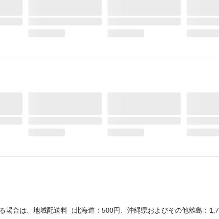
後に氷重量を測定。氷が溶け切るまでの時間を
(社内試験結果)。実際の使用状況、環境等によ
冷力は異なります。)
商品特徴3
●収納の目安：500mlペットボトル66本、2Lペ
トル17本 ●容量(約)：60L ●商品内寸(約)：
562×329×314mm ●耐荷重(約)：天板・静止時10
収納物重量34kg
配送方法
軒先渡し(配送業者が商品を荷受人の家の玄関や
の入り口まで運び、そこで荷物を引き渡す配送
す。)
商品サイズ(約mm)
W：731 D：460 H：454
カラー
ホワイトアッシュ
本体重量
13370g
材質・原材料・原産国
●素材：【本体・フタ】PP、EVA樹脂、シリコ
【真空断熱パネル】グラスウール+アルミシー
填剤】発泡ウレタン ●生産国：中国(蘇州)
ブランド名
アイリスオーヤマ
JANコード
4967576692779
場合は、地域配送料（北海道：500円、沖縄県およびその他離島：1,