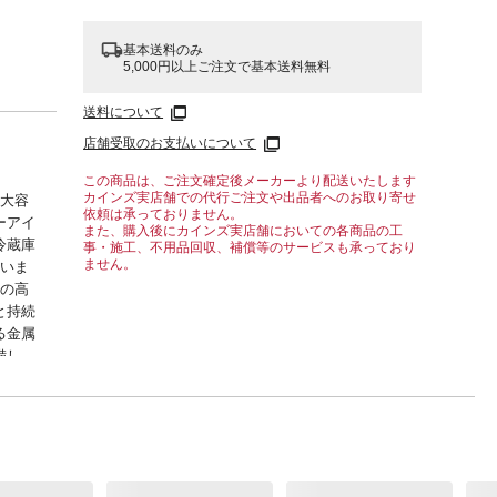
基本送料のみ
5,000円以上ご注文で基本送料無料
送料について
店舗受取のお支払いについて
この商品は、ご注文確定後メーカーより配送いたします
カインズ実店舗での代行ご注文や出品者へのお取り寄せ
L大容
依頼は承っておりません。
ーアイ
また、購入後にカインズ実店舗においての各商品の工
冷蔵庫
事・施工、不用品回収、補償等のサービスも承っており
ません。
ていま
つの高
と持続
る金属
備し、
ます。
%低減
ズとの
てて
%の
で保管