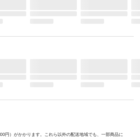
算出
って保
ットボ
0kg、
建物
方法で
ン樹脂
ト【充
700円）がかかります。これら以外の配送地域でも、一部商品に