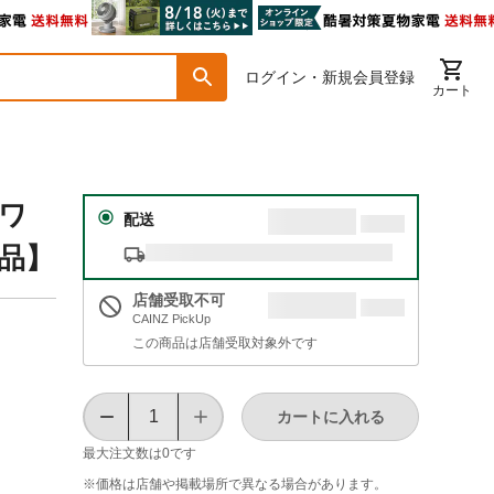
ログイン・新規会員登録
カート
ホワ
配送
送品】
店舗受取不可
CAINZ PickUp
この商品は店舗受取対象外です
カートに入れる
最大注文数は
0
です
※価格は​店舗や​掲載場所で​異なる​場合が​あります。