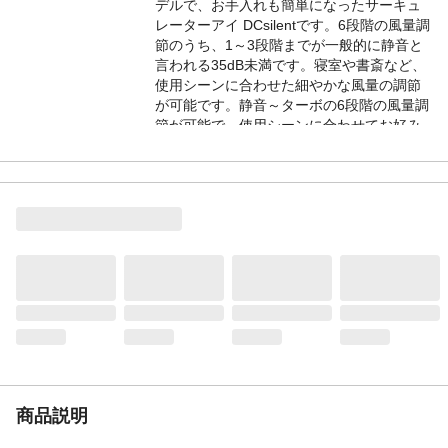
デルで、お手入れも簡単になったサーキュ
レーターアイ DCsilentです。6段階の風量調
節のうち、1～3段階までが一般的に静音と
言われる35dB未満です。寝室や書斎など、
使用シーンに合わせた細やかな風量の調節
が可能です。静音～ターボの6段階の風量調
節が可能で、使用シーンに合わせてお好み
の風量が選べます。自動で上下左右に首を
振る首振り機能付きです。就寝時にも便利
な切タイマー(2時間/4時間/8時間)付きで
す。
商品特徴2
ランプ消灯モード・消音モード搭載で、睡
眠時も快適に過ごせます。前面ガードの取
り外しに加えて、羽根と背面ガードも取り
外せるようになり、お手入れがさらに簡単
になりました。 6段階の風量調節のうち、1
～3段階までが一般的に静音と言われる
35dB未満です。寝室や書斎など、使用シー
ンに合わせた細やかな風量の調節が可能で
す。
商品説明
備考1
●定格電圧：AC100V ●定格周波数：
50/60Hz ●定格消費電力：23W ●風量切替：