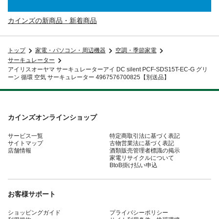
カインズの新商品・新着商品
トップ
家電・パソコン・周辺機器
空調・季節家電
サーキュレーター
アイリスオーヤマ サーキュレーターアイ DC silent PCF-SDS15T-EC-G グリ
ーン 循環 空気 サーキュレーター 4967576700825【別送品】
カインズオンラインショップ
サービス一覧
特定商取引法に基づく表記
サイトマップ
古物営業法に基づく表記
店舗情報
酒類販売管理者標識の掲示
家電リサイクルについて
BtoB掛け払い申込
お客様サポート
ショッピングガイド
プライバシーポリシー