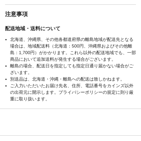
6段階 ●送風モード：連続 ●適用床面積(目
安)：22畳 ●角度調節：左右(自動 約80°)/上
注意事項
下(自動 約65°) ●羽根サイズ：15cm ●切タイ
マー：2/4/8時間 ●コードの長さ：約1.8m ●
付属品：リモコン
配送地域・送料について
その他
◇保証期間：1年
北海道、沖縄県、その他各都道府県の離島地域が配送先となる
配送方法
軒先渡し(配送業者が商品を荷受人の家の玄
場合は、地域配送料（北海道：500円、沖縄県およびその他離
関や建物の入り口まで運び、そこで荷物を
島：1,700円）がかかります。これら以外の配送地域でも、一部
引き渡す配送方法です。)
商品において追加送料が発生する場合がございます。
商品サイズ(約mm)
W：210 D：210 H：309※商品サイズ補足
離島の場合、配送日を指定しても指定日通り届かない場合がご
※電源コード含まず
ざいます。
別送品は、北海道・沖縄・離島への配送は致しかねます。
カラー
グリーン
ご入力いただいたお届け先名、住所、電話番号をカインズ以外
本体重量
1700g
の出荷元に開示します。プライバシーポリシーの規定に則り厳
材質・原材料・原産
●素材：ABS、PP、POM ●生産国：中国
重に取り扱います。
国
ブランド名
アイリスオーヤマ
JANコード
4967576700825