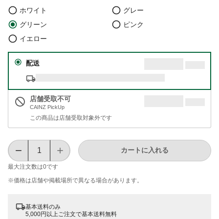
ホワイト
グレー
グリーン
ピンク
イエロー
配送
店舗受取不可
CAINZ PickUp
この商品は店舗受取対象外です
カートに入れる
最大注文数は
0
です
※価格は​店舗や​掲載場所で​異なる​場合が​あります。
基本送料のみ
5,000円以上ご注文で基本送料無料