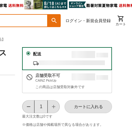
ログイン・新規会員登録
カート
品】
レス
配送
店舗受取不可
CAINZ PickUp
この商品は店舗受取対象外です
カートに入れる
最大注文数は
0
です
※価格は​店舗や​掲載場所で​異なる​場合が​あります。