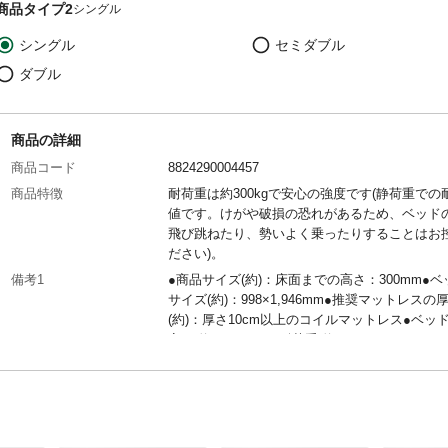
商品タイプ2
シングル
シングル
セミダブル
ダブル
商品の詳細
商品コード
8824290004457
商品特徴
耐荷重は約300kgで安心の強度です(静荷重での
値です。けがや破損の恐れがあるため、ベッド
飛び跳ねたり、勢いよく乗ったりすることはお
ださい)。
備考1
●商品サイズ(約)：床面までの高さ：300mm●
サイズ(約)：998×1,946mm●推奨マットレスの
(約)：厚さ10cm以上のコイルマットレス●ベッ
高さ(約)：220mm●耐荷重(約)：300kg
商品サイズ(mm)
幅：970×奥行：1950×高さ：299
配送方法
軒先渡し(配送業者が商品を荷受人の家の玄関や
の入り口まで運び、そこで荷物を引き渡す配送
す。)