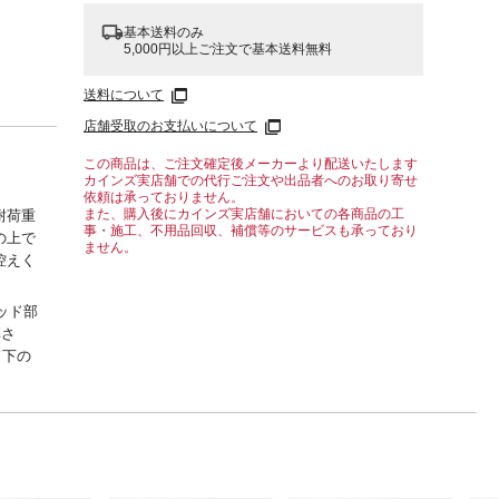
基本送料のみ
5,000円以上ご注文で基本送料無料
送料について
店舗受取のお支払いについて
この商品は、ご注文確定後メーカーより配送いたします
カインズ実店舗での代行ご注文や出品者へのお取り寄せ
依頼は承っておりません。
また、購入後にカインズ実店舗においての各商品の工
耐荷重
事・施工、不用品回収、補償等のサービスも承っており
の上で
ません。
控えく
ベッド部
厚さ
ド下の
建物
方法で