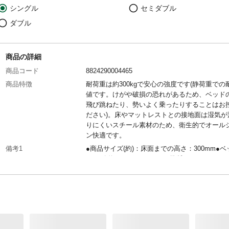
シングル
セミダブル
ダブル
商品の詳細
商品コード
8824290004465
商品特徴
耐荷重は約300kgで安心の強度です(静荷重での
値です。けがや破損の恐れがあるため、ベッド
飛び跳ねたり、勢いよく乗ったりすることはお
ださい)。床やマットレストとの接地面は湿気が
りにくいスチール素材のため、衛生的でオール
ン快適です。
備考1
●商品サイズ(約)：床面までの高さ：300mm●
サイズ(約)：998×1,946mm●推奨マットレスの
(約)：厚さ10cm以上のコイルマットレス●ベッ
高さ(約)：220mm●耐荷重(約)：300kg
商品サイズ(mm)
幅：1002×奥行：1982×高さ：299
配送方法
軒先渡し(配送業者が商品を荷受人の家の玄関や
の入り口まで運び、そこで荷物を引き渡す配送
す。)