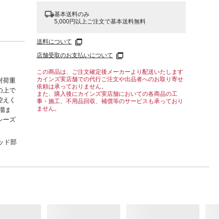
基本送料のみ
5,000円以上ご注文で基本送料無料
送料について
店舗受取のお支払いについて
この商品は、ご注文確定後メーカーより配送いたします
カインズ実店舗での代行ご注文や出品者へのお取り寄せ
耐荷重
依頼は承っておりません。
の上で
また、購入後にカインズ実店舗においての各商品の工
控えく
事・施工、不用品回収、補償等のサービスも承っており
ません。
溜ま
シーズ
ベッド部
厚さ
ド下の
建物
方法で