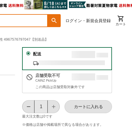
ログイン・新規会員登録
カート
967576797047【別送品】
配送
店舗受取不可
CAINZ PickUp
この商品は店舗受取対象外です
カートに入れる
最大注文数は
0
です
※価格は​店舗や​掲載場所で​異なる​場合が​あります。