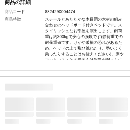
商品の詳細
商品コード
8824290004474
商品特徴
スチールとあたたかな木目調の木材の組み
合わせのヘッドボード付きベッドです。ス
タイリッシュなお部屋を演出します。耐荷
重は約300kgで安心の強度です(静荷重での
耐荷重値です。けがや破損の恐れがあるた
め、ベッドの上で飛び跳ねたり、勢いよく
乗ったりすることはお控えください)。床や
マットレストとの接地面は湿気が溜まりに
くいスチール素材のため、衛生的でオール
シーズン快適です。
備考1
●商品サイズ(約)：床面までの高さ：
300mm、ヘッドボードの高さ：541mm●ベ
ッド部サイズ(約)：998×1,946mm●推奨マ
ットレスの厚さ(約)：厚さ10cm以上のコイ
ルマットレス●ヘッドボードサイズ(約)：
1,000×146×541mm●ヘッドボード天板サイ
ズ(約)：998×85mm●ベッド下の高さ(約)：
220mm●耐荷重(約)：300kg
備考2
●ヘッドボード耐荷重(約)：5kg●定格電圧：