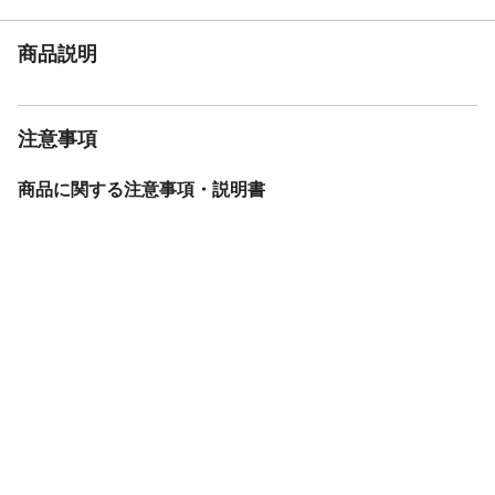
AC100V●定格周波数：50Hz/60Hz●消費電
力：1500Wまで
商品説明
商品サイズ(mm)
幅：1002×奥行：2051×高さ：541
配送方法
軒先渡し(配送業者が商品を荷受人の家の玄
関や建物の入り口まで運び、そこで荷物を
引き渡す配送方法です。)
注意事項
本体重量
20890g
商品に関する注意事項・説明書
材質・原材料・原産
●素材：金属(鋼)(エポキシ樹脂塗装)、プリ
国
ント紙化粧パーティクルボード●原産国：中
国(大連)
ブランド名
アイリスオーヤマ
JANコード
4967576797146
関連キーワード
シングル, コンセント, 通気性