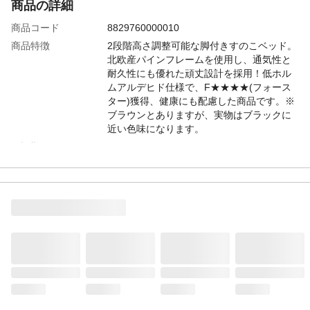
商品の詳細
商品コード
8829760000010
商品特徴
2段階高さ調整可能な脚付きすのこベッド。
北欧産パインフレームを使用し、通気性と
耐久性にも優れた頑丈設計を採用！低ホル
ムアルデヒド仕様で、F★★★★(フォース
ター)獲得、健康にも配慮した商品です。※
ブラウンとありますが、実物はブラックに
近い色味になります。
保証期間
3カ月
注意事項
●PC環境によって色の差異がございますの
でご了承下さい。●商品は、随時改良のため
品質に差し支えの無い程度で多少の仕様変
更がある場合がございます。●イメージ違
い・注文間違い等を含む、お客様都合と判
断される商品の交換及び返品は承りかねま
す。
梱包サイズ
W122×D25×H20cm
個口数
1梱包
配送方法
◆軒下渡し：配送ドライバーが荷物を建物