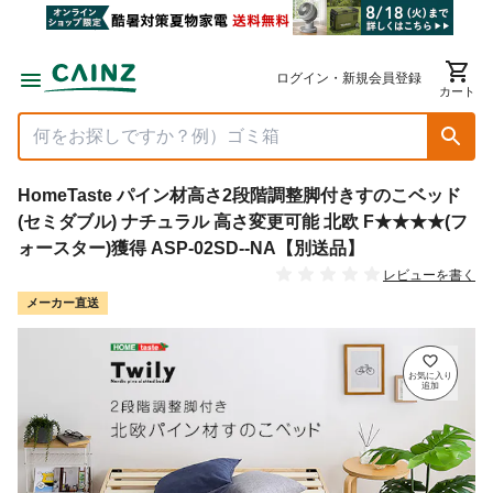
ログイン・新規会員登録
カート
HomeTaste パイン材高さ2段階調整脚付きすのこベッド
(セミダブル) ナチュラル 高さ変更可能 北欧 F★★★★(フ
ォースター)獲得 ASP-02SD--NA【別送品】
レビューを書く
メーカー直送