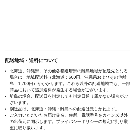
商品コード / 型番
ASP-02SD--NA
関連キーワード
高さ変更可能, 北欧, F★★★★(フォースタ
ー)獲得
配送地域・送料について
北海道、沖縄県、その他各都道府県の離島地域が配送先となる
場合は、地域配送料（北海道：500円、沖縄県およびその他離
島：1,700円）がかかります。これら以外の配送地域でも、一部
商品において追加送料が発生する場合がございます。
離島の場合、配送日を指定しても指定日通り届かない場合がご
ざいます。
別送品は、北海道・沖縄・離島への配送は致しかねます。
ご入力いただいたお届け先名、住所、電話番号をカインズ以外
の出荷元に開示します。プライバシーポリシーの規定に則り厳
重に取り扱います。