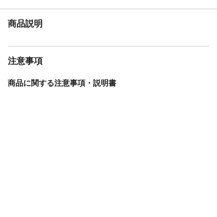
の玄関先（軒下）まで運び、そこまで荷物
を下ろして引き渡す納品方法です。◆3日～
商品説明
7日でお届け：長期休暇/繁忙期の場合、納
品日までにお時間をいただく場合もありま
す。◆注意事項：こちらの商品は大型商品
となります。ページ下部の【商品に関する
注意事項
注意事項・説明書】内にある【大型商品の
配送について】を必ずご確認のうえ、ご購
入ください。
商品に関する注意事項・説明書
カラー
ナチュラル
商品仕様
組立品
本体サイズ-幅(cm)
120
本体サイズ-奥行(cm)
200
本体サイズ-高さ(cm)
33
本体重量
22.5kg
材質・原材料・原産
フレーム：天然木(パイン材)すのこ：積層合
国
板(LVL)、生産国：中国
メーカー名
ホームテイスト
ブランド名
HomeTaste
JANコード
4535306212964