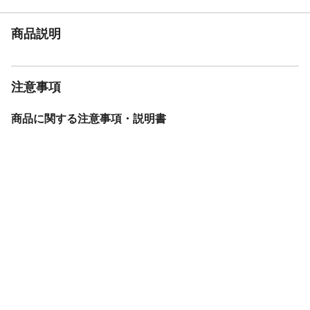
断される商品の交換及び返品は承りかねま
す。
商品説明
梱包サイズ
W102×D28×H30cm
個口数
1梱包
配送方法
軒下渡し：配送ドライバーが荷物を建物の
注意事項
玄関先（軒下）まで運び、そこまで荷物を
下ろして引き渡す納品方法です。3日～7日
でお届け：長期休暇/繁忙期の場合、納品日
商品に関する注意事項・説明書
までにお時間をいただく場合もあります。
カラー
ブラック
商品仕様
組立品
本体重量
25.15kg
材質・原材料・原産
張り材：ポリエステル100%クッション材：
国
ポケットコイル、ウレタン、フェルト、不
織布本体：LVL、樹脂脚、生産国：中国
メーカー名
ホームテイスト
ブランド名
HomeTaste
JANコード
4535306255923
商品コード / 型番
DRM-02S--BK