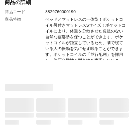
商品の詳細
商品コード
8829760000190
商品特徴
ベッドとマットレスの一体型！ポケットコ
イル脚付きマットレスSサイズ！ポケットコ
イルにより、体重を分散させた負担のない
自然な寝姿勢を保つことができます。ポケ
ットコイルが独立しているため、隣で寝て
いる人の振動を気にせず眠ることができま
す。ポケットコイルの「並行配列」を採用
し、体圧分散性と耐久性を実現していま
す。ロール梱包でのお届けなのでお部屋ま
でスムーズに搬入可能、組み立ても簡単で
す！マットレスカバーは丸洗いできるの
で、衛生的です。SS～Dの4サイズに3色と
豊富な展開！
保証期間
3カ月
注意事項
●PC環境によって色の差異がございますの
でご了承下さい。●商品は、随時改良のため
品質に差し支えの無い程度で多少の仕様変
更がある場合がございます。●イメージ違
い・注文間違い等を含む、お客様都合と判