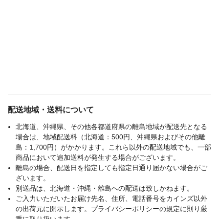
国
ボンネルコイル、ウレタン、フェルト、不
織布本体：LVL、樹脂脚、生産国：中国
メーカー名
ホームテイスト
ブランド名
HomeTaste
JANコード
4535306256074
商品コード / 型番
ERM-03SD--BK
関連キーワード
サイズ展開豊富, 脚付きマットレス, 寝具
配送地域・送料について
北海道、沖縄県、その他各都道府県の離島地域が配送先となる
場合は、地域配送料（北海道：500円、沖縄県およびその他離
島：1,700円）がかかります。これら以外の配送地域でも、一部
商品において追加送料が発生する場合がございます。
離島の場合、配送日を指定しても指定日通り届かない場合がご
ざいます。
別送品は、北海道・沖縄・離島への配送は致しかねます。
ご入力いただいたお届け先名、住所、電話番号をカインズ以外
の出荷元に開示します。プライバシーポリシーの規定に則り厳
重に取り扱います。