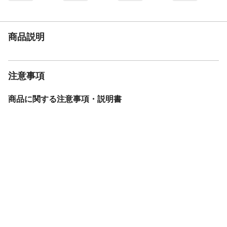
梱包サイズ
W67×D42×H40cm
個口数
1梱包
商品説明
配送方法
◆軒下渡し：配送ドライバーが荷物を建物
の玄関先（軒下）まで運び、そこまで荷物
を下ろして引き渡す納品方法です。◆3日～
7日でお届け：長期休暇/繁忙期の場合、納
注意事項
品日までにお時間をいただく場合もありま
す。◆注意事項：こちらの商品は大型商品
となります。ページ下部の【商品に関する
商品に関する注意事項・説明書
注意事項・説明書】内にある【大型商品の
配送について】を必ずご確認のうえ、ご購
入ください。
カラー
ブラック
商品仕様
組立品
本体サイズ-幅(cm)
120
本体サイズ-奥行(cm)
195
本体サイズ-高さ(cm)
30
本体重量
22.1kg
材質・原材料・原産
張り材：ポリエステル100%クッション材：