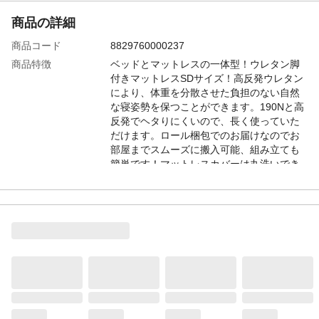
商品の詳細
商品コード
8829760000237
商品特徴
ベッドとマットレスの一体型！ウレタン脚
付きマットレスSDサイズ！高反発ウレタン
により、体重を分散させた負担のない自然
な寝姿勢を保つことができます。190Nと高
反発でヘタりにくいので、長く使っていた
だけます。ロール梱包でのお届けなのでお
部屋までスムーズに搬入可能、組み立ても
簡単です！マットレスカバーは丸洗いでき
るので、衛生的です。SS～Dの4サイズに3
色と豊富な展開！
保証期間
3カ月
注意事項
●PC環境によって色の差異がございますの
でご了承下さい。●商品は、随時改良のため
品質に差し支えの無い程度で多少の仕様変
更がある場合がございます。●イメージ違
い・注文間違い等を含む、お客様都合と判
断される商品の交換及び返品は承りかねま
す。