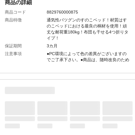
商品の詳細
商品コード
8829760000875
商品特徴
通気性バツグンのすのこベッド！材質はす
のこベッドにおける最良の桐材を使用！頑
丈な耐荷重180kg！布団も干せる4つ折りタ
イプ！
保証期間
3カ月
注意事項
●PC環境によって色の差異がございますの
でご了承下さい。●商品は、随時改良のため
品質に差し支えの無い程度で多少の仕様変
更がある場合がございます。●イメージ違
い・注文間違い等を含む、お客様都合と判
断される商品の交換及び返品は承りかねま
す。
梱包サイズ
W48×D21×H72.5cm
個口数
1梱包
配送方法
軒下渡し：配送ドライバーが荷物を建物の
玄関先（軒下）まで運び、そこまで荷物を
下ろして引き渡す納品方法です。3日～7日
でお届け：長期休暇/繁忙期の場合、納品日