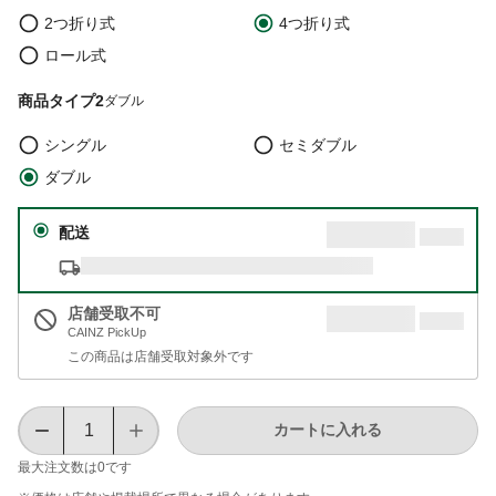
2つ折り式
4つ折り式
ロール式
商品タイプ2
ダブル
シングル
セミダブル
ダブル
配送
店舗受取不可
CAINZ PickUp
この商品は店舗受取対象外です
カートに入れる
最大注文数は
0
です