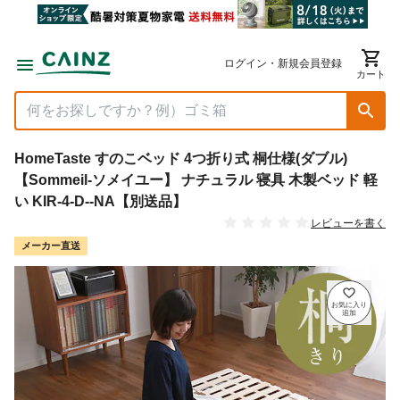
ログイン・新規会員登録
カート
HomeTaste すのこベッド 4つ折り式 桐仕様(ダブル)
【Sommeil-ソメイユー】 ナチュラル 寝具 木製ベッド 軽
い KIR-4-D--NA【別送品】
レビューを書く
メーカー直送