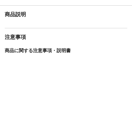
までにお時間をいただく場合もあります。
カラー
ナチュラル
商品説明
商品仕様
組立品
本体サイズ-幅(cm)
140
本体サイズ-奥行(cm)
196
注意事項
本体サイズ-高さ(cm)
2.5
本体重量
6.6kg
商品に関する注意事項・説明書
材質・原材料・原産
天然木：桐、生産国：中国
国
メーカー名
ホームテイスト
ブランド名
HomeTaste
JANコード
4535306173272
商品コード / 型番
KIR-4-D--NA
関連キーワード
寝具, 木製ベッド, 軽い