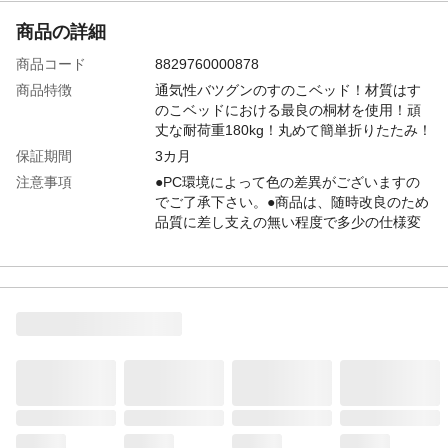
商品の詳細
商品コード
8829760000878
商品特徴
通気性バツグンのすのこベッド！材質はす
のこベッドにおける最良の桐材を使用！頑
丈な耐荷重180kg！丸めて簡単折りたたみ！
保証期間
3カ月
注意事項
●PC環境によって色の差異がございますの
でご了承下さい。●商品は、随時改良のため
品質に差し支えの無い程度で多少の仕様変
更がある場合がございます。●イメージ違
い・注文間違い等を含む、お客様都合と判
断される商品の交換及び返品は承りかねま
す。
梱包サイズ
W39×D23×H73cm
個口数
1梱包
配送方法
軒下渡し：配送ドライバーが荷物を建物の
玄関先（軒下）まで運び、そこまで荷物を
下ろして引き渡す納品方法です。3日～7日
でお届け：長期休暇/繁忙期の場合、納品日