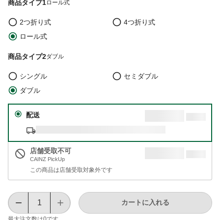
商品タイプ1
ロール式
2つ折り式
4つ折り式
ロール式
商品タイプ2
ダブル
シングル
セミダブル
ダブル
配送
店舗受取不可
CAINZ PickUp
この商品は店舗受取対象外です
カートに入れる
最大注文数は
0
です