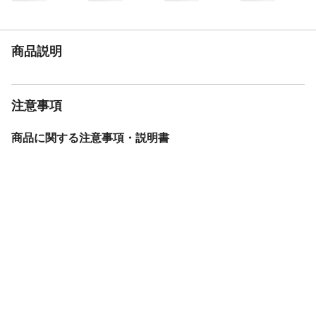
までにお時間をいただく場合もあります。
カラー
ナチュラル
商品仕様
組立品
商品説明
本体サイズ-幅(cm)
140
本体サイズ-奥行(cm)
200
本体サイズ-高さ(cm)
2.5
注意事項
本体重量
8.6kg
材質・原材料・原産
天然木：桐、生産国：中国
商品に関する注意事項・説明書
国
メーカー名
ホームテイスト
ブランド名
HomeTaste
JANコード
4535306173302
商品コード / 型番
KIR-R-D--NA
関連キーワード
寝具, 木製ベッド, 軽い