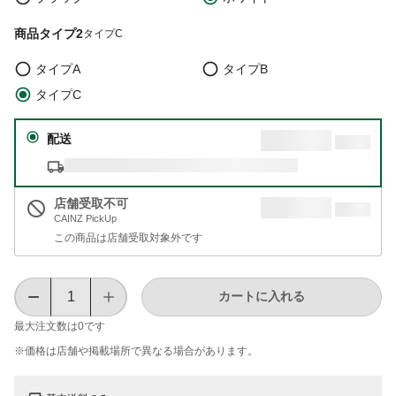
商品タイプ2
タイプC
タイプA
タイプB
タイプC
配送
店舗受取不可
CAINZ PickUp
この商品は店舗受取対象外です
カートに入れる
最大注文数は
0
です
※価格は​店舗や​掲載場所で​異なる​場合が​あります。