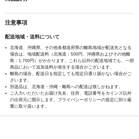
ブランド名
OVITAS
JANコード
4939429150255
商品コード / 型番
2680052
注意事項
関連キーワード
収納 タオルハンガー ハンガーラック
配送地域・送料について
北海道、沖縄県、その他各都道府県の離島地域が配送先となる
場合は、地域配送料（北海道：500円、沖縄県およびその他離
島：1,700円）がかかります。これら以外の配送地域でも、一部
商品において追加送料が発生する場合がございます。
離島の場合、配送日を指定しても指定日通り届かない場合がご
ざいます。
別送品は、北海道・沖縄・離島への配送は致しかねます。
ご入力いただいたお届け先名、住所、電話番号をカインズ以外
の出荷元に開示します。プライバシーポリシーの規定に則り厳
重に取り扱います。