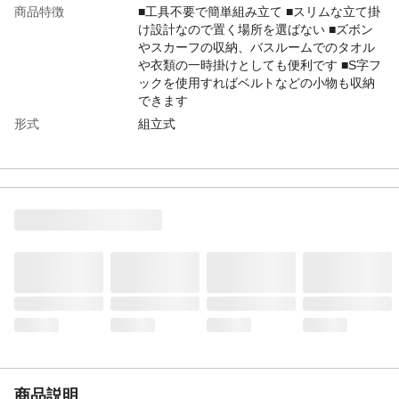
商品特徴
■工具不要で簡単組み立て ■スリムな立て掛
け設計なので置く場所を選ばない ■ズボン
やスカーフの収納、バスルームでのタオル
や衣類の一時掛けとしても便利です ■S字フ
ックを使用すればベルトなどの小物も収納
できます
形式
組立式
パッケージサイズ
99.5×17.0×4.0cm
カラー
ホワイト
耐荷重
バー1本あたり約1.0kg
配送方法
軒下渡し：配送ドライバーが荷物を建物の
玄関先(軒下)まで運び、そこまで荷物を下ろ
して引き渡す納品方法です。
本体サイズ-幅(cm)
48
本体サイズ-奥行(cm)
30
本体サイズ-高さ(cm)
160.5
本体重量
3000g
材質・原材料・原産
本体：スチール(粉体塗装) 台湾製
国
商品説明