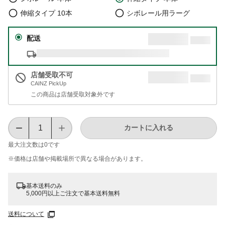
伸縮タイプ 10本
シボレール用ラーグ
配送
店舗受取不可
CAINZ PickUp
この商品は店舗受取対象外です
カートに入れる
最大注文数は
0
です
※価格は​店舗や​掲載場所で​異なる​場合が​あります。
基本送料のみ
5,000円以上ご注文で基本送料無料
送料について