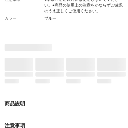
い。●商品の使用上の注意をかならずご確認
のうえ正しくご使用ください。
カラー
ブルー
サイズ
幅440×全長950～1550mm
本体サイズ-幅(cm)
44
本体サイズ-奥行(cm)
10
本体サイズ-高さ(cm)
95~155
本体重量
670g
材質・原材料・原産
●ハンドル：アルミパイプ(φ25mm)●プレー
国
ト：PP●グリップ：ポリエチレン(PE)●伸縮
ストッパー：ABS 日本
メーカー名
山崎産業
ブランド名
CONDOR
JANコード
4903180132836
商品説明
関連キーワード
山崎 コンドル, 床清掃, 吸水
注意事項