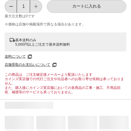
カートに入れる
最大注文数は
0
です
※価格は​店舗や​掲載場所で​異なる​場合が​あります。
基本送料のみ
5,000円以上ご注文で基本送料無料
送料について
店舗受取のお支払いについて
この商品は、ご注文確定後メーカーより配送いたします
カインズ実店舗での代行ご注文や出品者へのお取り寄せ依頼は承っておりま
せん。
また、購入後にカインズ実店舗においての各商品の工事・施工、不用品回
収、補償等のサービスも承っておりません。