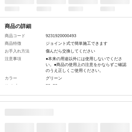
商品の詳細
商品コード
9231920000493
商品特徴
ジョイント式で簡単施工できます
お手入れ方法
傷んだら交換してください
注意事項
●本来の用途以外には使用しないでくださ
い。●商品の使用上の注意をかならずご確認
のうえ正しくご使用ください。
カラー
グリーン
サイズ
75×75mm
入数
1枚
本体サイズ-幅(cm)
7.5
本体サイズ-奥行(cm)
7.5
本体サイズ-高さ(cm)
2
本体重量
20g
材質・原材料・原産
特殊ポリエチレン 特殊ポリエチレン 日本製