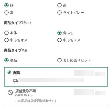
緑
茶
灰
ライトグレー
商品タイプ2
角ふち
本体
角ふち
中ふちオス
中ふちメス
商品タイプ
単品
単品
まとめ売りセット
配送
店舗受取不可
CAINZ PickUp
この商品は店舗受取対象外です