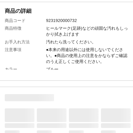
商品の詳細
商品コード
9231920000732
商品特徴
ヒールマーク(足跡)などの頑固な汚れもしっ
かり拭き上げます
お手入れ方法
汚れたら洗ってください。
注意事項
●本来の用途以外には使用しないでくださ
い。●商品の使用上の注意をかならずご確認
のうえ正しくご使用ください。
カラー
ブルー
サイズ
幅：約240mm、長さ：約210mm
入数
1個
本体サイズ-幅(cm)
24
本体サイズ-奥行(cm)
5
本体サイズ-高さ(cm)
21
本体重量
300g
材質・原材料・原産
糸：綿・ポリエステル、樹脂：ポリプロピ
国
レン 糸：綿・ポリエステル、樹脂：ポリプ