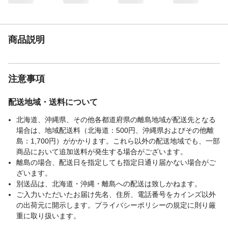
ロピレン 中国製
メーカー名
テラモト
ブランド名
テラモト
商品説明
JANコード
4904771767031
関連キーワード
テラモト, 清掃用品, 業務用
注意事項
配送地域・送料について
北海道、沖縄県、その他各都道府県の離島地域が配送先となる
場合は、地域配送料（北海道：500円、沖縄県およびその他離
島：1,700円）がかかります。これら以外の配送地域でも、一部
商品において追加送料が発生する場合がございます。
離島の場合、配送日を指定しても指定日通り届かない場合がご
ざいます。
別送品は、北海道・沖縄・離島への配送は致しかねます。
ご入力いただいたお届け先名、住所、電話番号をカインズ以外
の出荷元に開示します。プライバシーポリシーの規定に則り厳
重に取り扱います。