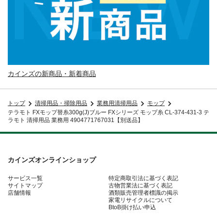
カインズの新商品・新着商品
トップ
清掃用品・掃除用品
業務用清掃用品
モップ
テラモト FXモップ替糸300g(J)ブルー FXシリーズ モップ糸 CL-374-431-3 テ
ラモト 清掃用品 業務用 4904771767031【別送品】
カインズオンラインショップ
サービス一覧
特定商取引法に基づく表記
サイトマップ
古物営業法に基づく表記
店舗情報
酒類販売管理者標識の掲示
家電リサイクルについて
BtoB掛け払い申込