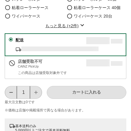
粘着ローラーケース
粘着ローラーケース 40個
ワイパーケース
ワイパーケース 20台
もっと見る (+2件)
配送
店舗受取不可
CAINZ PickUp
この商品は店舗受取対象外です
カートに入れる
最大注文数は
0
です
※価格は​店舗や​掲載場所で​異なる​場合が​あります。
基本送料のみ
5,000円以上ご注文で基本送料無料