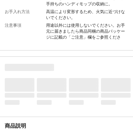
手持ちのハンディモップの収納に。
お手入れ方法
高温により変形するため、火気に近づけな
いでください。
注意事項
用途以外には使用しないでください。お手
元に届きましたら商品同梱の商品パッケー
ジに記載の「ご注意」欄をご参照くださ
い。
カラー
ホワイト
サイズ
約7.8×17.5×5cm
本体サイズ-幅(cm)
7.8
本体サイズ-奥行(cm)
5
本体サイズ-高さ(cm)
17.5
本体重量
98g
材質・原材料・原産
本体：ポリプロピレン 磁石：ゴム磁石 滑り
国
止め：シリコーン 中国
メーカー名
アズマ工業
ブランド名
azuma
商品説明
JANコード
4970190350215