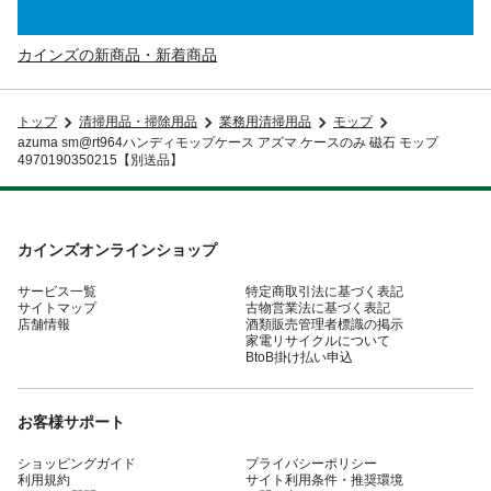
カインズの新商品・新着商品
トップ
清掃用品・掃除用品
業務用清掃用品
モップ
azuma sm@rt964ハンディモップケース アズマ ケースのみ 磁石 モップ
4970190350215【別送品】
カインズオンラインショップ
サービス一覧
特定商取引法に基づく表記
サイトマップ
古物営業法に基づく表記
店舗情報
酒類販売管理者標識の掲示
家電リサイクルについて
BtoB掛け払い申込
お客様サポート
ショッピングガイド
プライバシーポリシー
利用規約
サイト利用条件・推奨環境