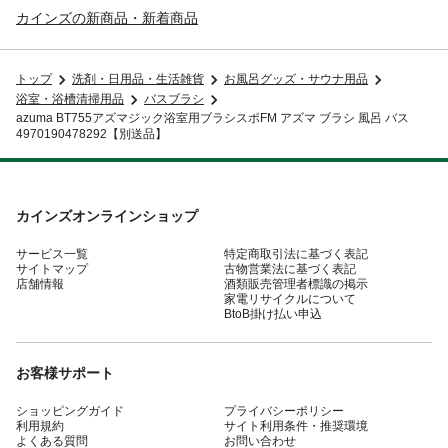
カインズの新商品・新着商品
トップ
洗剤・日用品・生活雑貨
お風呂グッズ・サウナ用品
浴室・浴槽清掃用品
バスブラシ
azuma BT755アズマジック浴室用ブラシスポFM アズマ ブラシ 風呂 バス
4970190478292【別送品】
カインズオンラインショップ
サービス一覧
特定商取引法に基づく表記
サイトマップ
古物営業法に基づく表記
店舗情報
酒類販売管理者標識の掲示
家電リサイクルについて
BtoB掛け払い申込
お客様サポート
ショッピングガイド
プライバシーポリシー
利用規約
サイト利用条件・推奨環境
よくある質問
お問い合わせ