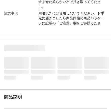
含ませた柔らかい布で拭き取ってくださ
い。
注意事項
用途以外には使用しないでください。お手
元に届きましたら商品同梱の商品パッケー
ジに記載の「ご注意」欄をご参照くださ
い。
カラー
ホワイト
サイズ
約14.3×70×10cm
本体サイズ-幅(cm)
14.3
本体サイズ-奥行(cm)
10
本体サイズ-高さ(cm)
70
本体重量
209g
材質・原材料・原産
スポンジ：ポリウレタン、ナイロン、ポリ
国
エステル ヘッド：ポリプロピレン 柄：アル
ミ 日本
メーカー名
アズマ工業
ブランド名
azuma
商品説明
JANコード
4970190478292
関連キーワード
アズマ, ブラシ, 風呂 バス