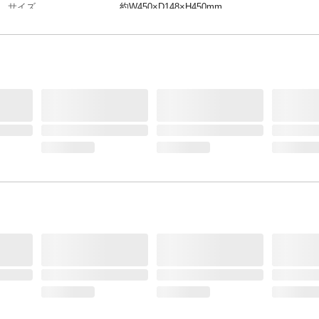
サイズ
約W450×D148×H450mm
入数
20個
本体サイズ-幅(cm)
45
本体サイズ-奥行(cm)
14.8
本体サイズ-高さ(cm)
45
本体重量
740g
材質・原材料・原産国
ナイロン 中国製
メーカー名
テラモト
ブランド名
テラモト
JANコード
9999910029526
関連キーワード
テラモト, 清掃, ポケット