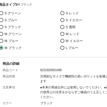
商品タイプ2
M ブラック
S グリーン
S レッド
S ブルー
S イエロー
S ブラック
S 透明
M グリーン
M レッド
M ブルー
M イエロー
M ブラック
L ブルー
商品の詳細
商品コード
9231920001495
商品特徴
汎用的なサイズで機能性の高いポケットを装備
ます
注意事項
●本来の用途以外には使用しないでください。●
の使用上の注意をかならずご確認のうえ正しく
ください。
カラー
ブラック