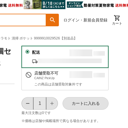
ログイン・新規会員登録
カート
モト 清掃 ポケット 9999910029526【別送品】
個セ
配送
送
店舗受取不可
CAINZ PickUp
この商品は店舗受取対象外です
カートに入れる
最大注文数は
0
です
※価格は​店舗や​掲載場所で​異なる​場合が​あります。