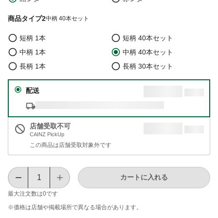
商品タイプ2
中柄 40本セット
短柄 1本
短柄 40本セット
中柄 1本
中柄 40本セット
長柄 1本
長柄 30本セット
配送
店舗受取不可
CAINZ PickUp
この商品は店舗受取対象外です
カートに入れる
最大注文数は
0
です
※価格は​店舗や​掲載場所で​異なる​場合が​あります。