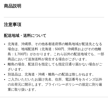
商品説明
JANコード
9999910033097
関連キーワード
アズマ, 玄関, ベランダ
注意事項
配送地域・送料について
北海道、沖縄県、その他各都道府県の離島地域が配送先となる
場合は、地域配送料（北海道：500円、沖縄県およびその他離
島：1,700円）がかかります。これら以外の配送地域でも、一部
商品において追加送料が発生する場合がございます。
離島の場合、配送日を指定しても指定日通り届かない場合がご
ざいます。
別送品は、北海道・沖縄・離島への配送は致しかねます。
ご入力いただいたお届け先名、住所、電話番号をカインズ以外
の出荷元に開示します。プライバシーポリシーの規定に則り厳
重に取り扱います。