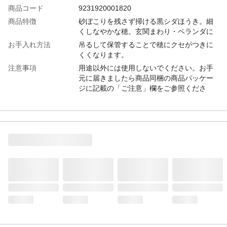
商品コード
9231920001820
商品特徴
砂ぼこりを残さず掃ける黒シダほうき。細
くしなやかな穂。玄関まわり・ベランダに
お手入れ方法
吊るして保管することで穂にクセがつきに
くくなります。
注意事項
用途以外には使用しないでください。お手
元に届きましたら商品同梱の商品パッケー
ジに記載の「ご注意」欄をご参照くださ
い。
カラー
グレー
サイズ
約23×93×2.4cm
本体サイズ-幅(cm)
23
本体サイズ-奥行(cm)
2.4
本体サイズ-高さ(cm)
93
本体重量
210g
材質・原材料・原産
穂：ヒタムファイバー 柄：竹に樹脂チュー
国
ブ 中国
メーカー名
アズマ工業
ブランド名
azuma