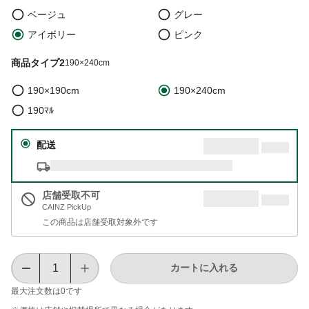
ベージュ
グレー
アイボリー
ピンク
商品タイプ2
190×240cm
190×190cm
190×240cm
190ﾏﾙ
配送
店舗受取不可
CAINZ PickUp
この商品は店舗受取対象外です
カートに入れる
最大注文数は
0
です