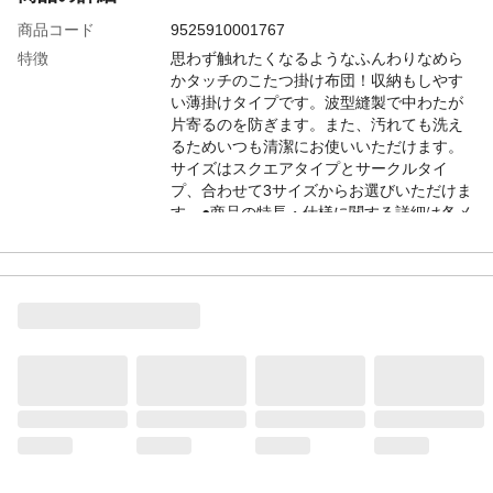
商品コード
9525910001767
特徴
思わず触れたくなるようなふんわりなめら
かタッチのこたつ掛け布団！収納もしやす
い薄掛けタイプです。波型縫製で中わたが
片寄るのを防ぎます。また、汚れても洗え
るためいつも清潔にお使いいただけます。
サイズはスクエアタイプとサークルタイ
プ、合わせて3サイズからお選びいただけま
す。●商品の特長・仕様に関する詳細は各メ
ーカーホームページでもご覧頂けます。
商品詳細
画像はイメージです。こたつ本体はセット
ではありません。
本体サイズ-幅(cm)
190
本体サイズ-奥行(cm)
240
本体サイズ-高さ(cm)
5
本体重量
1500g
材質・原材料・原産
側生地：ポリエステル100% フランネル 中
国
材：ポリエステルわた
メーカー名
萩原