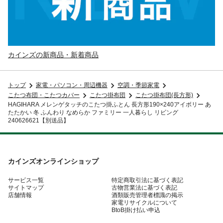
カインズの新商品・新着商品
トップ
家電・パソコン・周辺機器
空調・季節家電
こたつ布団・こたつカバー
こたつ掛布団
こたつ掛布団(長方形)
HAGIHARA メレンゲタッチのこたつ掛ふとん 長方形190×240アイボリー あ
たたかい 冬 ふんわり なめらか ファミリー 一人暮らし リビング
240626621【別送品】
カインズオンラインショップ
サービス一覧
特定商取引法に基づく表記
サイトマップ
古物営業法に基づく表記
店舗情報
酒類販売管理者標識の掲示
家電リサイクルについて
BtoB掛け払い申込