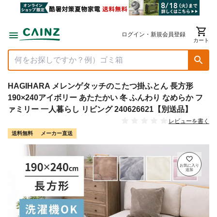
ログイン・新規会員登録
カート
HAGIHARA メレンゲタッチのこたつ掛ふとん 長方形
190×240アイボリー あたたかい 冬 ふんわり なめらか フ
ァミリー 一人暮らし リビング 240626621【別送品】
レビューを書く
送料無料
メーカー直送