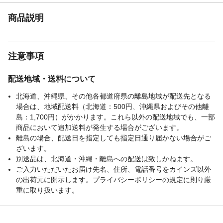
ブランド名
HAGIHARA
商品説明
商品コード / 型番
240626621
関連キーワード
あたたかい, 冬 ふんわり なめらか, ファミリ
ー 一人暮らし リビング
注意事項
配送地域・送料について
北海道、沖縄県、その他各都道府県の離島地域が配送先となる
場合は、地域配送料（北海道：500円、沖縄県およびその他離
島：1,700円）がかかります。これら以外の配送地域でも、一部
商品において追加送料が発生する場合がございます。
離島の場合、配送日を指定しても指定日通り届かない場合がご
ざいます。
別送品は、北海道・沖縄・離島への配送は致しかねます。
ご入力いただいたお届け先名、住所、電話番号をカインズ以外
の出荷元に開示します。プライバシーポリシーの規定に則り厳
重に取り扱います。