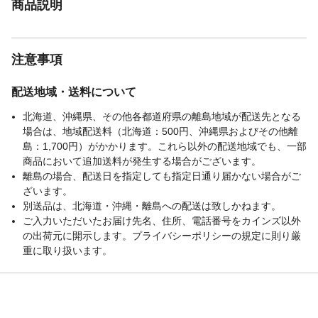
商品説明
注意事項
●オーダー品のため、ご注文後のキャンセル
はお受けできません。事前に納期・ご注文
内容をしっかりご確認のうえご注文くださ
い。●取付説明書をかならずご確認のうえ正
注意事項
しくお取り付けください。
JANコード
4955872921662
配送地域・送料について
北海道、沖縄県、その他各都道府県の離島地域が配送先となる
場合は、地域配送料（北海道：500円、沖縄県およびその他離
島：1,700円）がかかります。これら以外の配送地域でも、一部
商品において追加送料が発生する場合がございます。
離島の場合、配送日を指定しても指定日通り届かない場合がご
ざいます。
別送品は、北海道・沖縄・離島への配送は致しかねます。
ご入力いただいたお届け先名、住所、電話番号をカインズ以外
の出荷元に開示します。プライバシーポリシーの規定に則り厳
重に取り扱います。