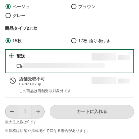
ベージュ
ブラウン
グレー
商品タイプ2
15枚
15枚
17枚 踊り場付き
配送
店舗受取不可
CAINZ PickUp
この商品は店舗受取対象外です
カートに入れる
最大注文数は
0
です
※価格は​店舗や​掲載場所で​異なる​場合が​あります。