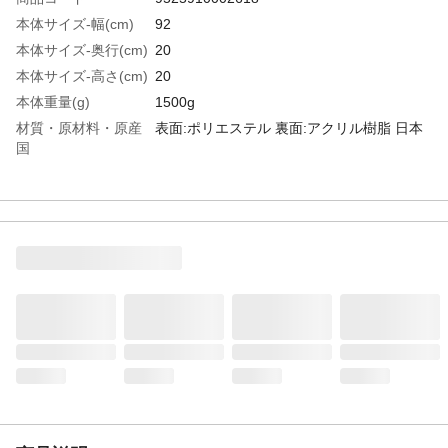
本体サイズ-幅(cm)
92
本体サイズ-奥行(cm)
20
本体サイズ-高さ(cm)
20
本体重量(g)
1500g
材質・原材料・原産
表面:ポリエステル 裏面:アクリル樹脂 日本
国
特徴
裏面が床にぴたっとくっつく加工で滑りに
くい、吸着タイプの階段マットです。階段
のキズ防止や足元の冷え防止、足音などの
防音対策に。階段幅を敷詰めに近いサイズ
でカバーでき、ハサミやカッターナイフで
自由にカットもできるため細い階段などに
も対応◎お好きなサイズでお使いいただけ
ます。汚れても洗濯できるからお手入れも
かんたんでいつも清潔に。お子様やペット
と暮らすご家庭にもおすすめです。床暖房
にも対応しています。
お手入れ方法
●ウォッシャブルなので、洗濯機で丸洗いが
出来ます。●洗濯機をご利用の際は洗濯ネッ
トをご使用ください。