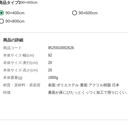
商品タイプ2
90×400cm
90×400cm
90×600cm
90×800cm
商品の詳細
商品コード
9525910002626
本体サイズ-幅(cm)
92
本体サイズ-奥行(cm)
20
本体サイズ-高さ(cm)
20
本体重量(g)
1800g
材質・原材料・原産国
表面:ポリエステル 裏面:アクリル樹脂 日本
特徴
裏面が床にぴたっとくっつく加工で滑りにくい
タイプの廊下敷きマットです。床のキズ防止や
冷え防止、足音などの防音対策に。ハサミやカ
ナイフでカットできるため、お好きなサイズで
いただけます。毛足が短くお手入れもかんたん
ても手洗いOKだからいつも清潔に使え、お子様
ットと暮らすご家庭にもおすすめです。床暖房