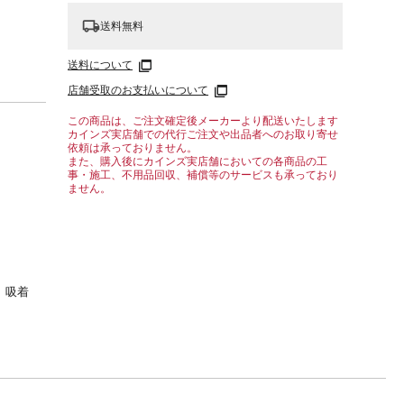
送料無料
送料について
店舗受取のお支払いについて
この商品は、ご注文確定後メーカーより配送いたします
カインズ実店舗での代行ご注文や出品者へのお取り寄せ
依頼は承っておりません。
また、購入後にカインズ実店舗においての各商品の工
事・施工、不用品回収、補償等のサービスも承っており
ません。
、吸着
足元の
ッター
お使い
、汚れ
やペ
にも対