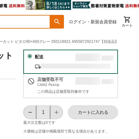
ログイン・新規会員登録
カート
ト ピタロ90×400グレー 350118921 4955872921747【別送品】
ット
配送
店舗受取不可
CAINZ PickUp
この商品は店舗受取対象外です
カートに入れる
最大注文数は
0
です
※価格は​店舗や​掲載場所で​異なる​場合が​あります。