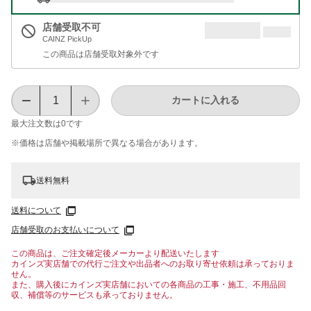
店舗受取不可
CAINZ PickUp
この商品は店舗受取対象外です
カートに入れる
最大注文数は
0
です
※価格は​店舗や​掲載場所で​異なる​場合が​あります。
送料無料
送料について
店舗受取のお支払いについて
この商品は、ご注文確定後メーカーより配送いたします
カインズ実店舗での代行ご注文や出品者へのお取り寄せ依頼は承っておりま
せん。
また、購入後にカインズ実店舗においての各商品の工事・施工、不用品回
収、補償等のサービスも承っておりません。