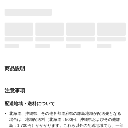
たり。ざっくりとした触り心地でオールシ
ーズン使いやすい綿混素材を使用。たっぷ
りの綿入りで、しっかりと厚みのあるふっ
くら仕上げ。既存のカバーなどと併用した
際には、無地なので柄の干渉がなく、ヌー
ドクションとしてもお使いいただけます。
お手入れ方法
●洗えません。濡らすと色落ちの原因になる
可能性があります。
注意事項
●オーダー品のため、ご注文後のキャンセル
はお受けできません。事前に納期・ご注文
内容をしっかりご確認のうえご注文くださ
商品説明
い。●取付説明書をかならずご確認のうえ正
しくお使いください。
JANコード
4955872957128
注意事項
配送地域・送料について
北海道、沖縄県、その他各都道府県の離島地域が配送先となる
場合は、地域配送料（北海道：500円、沖縄県およびその他離
島：1,700円）がかかります。これら以外の配送地域でも、一部