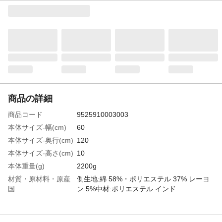
商品の詳細
商品コード
9525910003003
本体サイズ-幅(cm)
60
本体サイズ-奥行(cm)
120
本体サイズ-高さ(cm)
10
本体重量(g)
2200g
材質・原材料・原産
側生地:綿 58%・ポリエステル 37% レーヨ
国
ン 5%中材:ポリエステル インド
特徴
和室だけななく洋室にも合う、シンプルな
かわいいカラーの和座布団。ゆったり座れ
るロングサイズで、ごろ寝マットにもぴっ