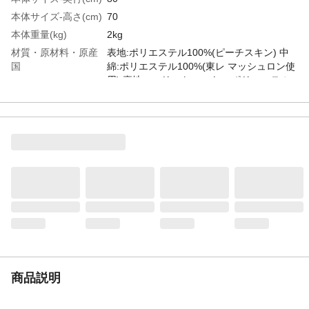
本体サイズ-高さ(cm)
70
本体重量(kg)
2kg
材質・原材料・原産
表地:ポリエステル100%(ピーチスキン) 中
国
綿:ポリエステル100%(東レ マッシュロン使
用) 裏地・スリットコーナー:ポリエステル
100%(ピーチスキン)、原産国:中国製
特徴
■商品外寸サイズ:(約)幅135×奥行80×高さ
70cm■内寸及び補足説明・ リモコン用ポケ
ット付
お手入れ方法
ネジはゆるまないようにしっかりと締め
て、ぐらつきがないか確認してからご使用
ください。また、定期的(1ケ月に1回程度)
に点検してください。ネジのゆるみは、破
損、転落の原因となるため大変危険です。
家具の上に立ったり、とんだり、踏台代り
に使ったり、不安定な姿勢で掛けたりしな
いでください。安定をくずし、倒れてけが
をすることがあります。その他、付属の説
商品説明
明書をよくお読みください。
JANコード
4934257245203