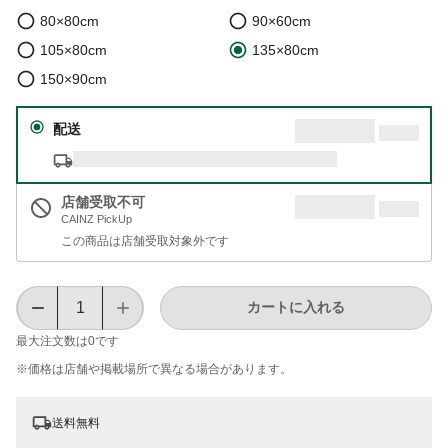
80×80cm
90×60cm
105×80cm
135×80cm
150×90cm
配送
店舗受取不可
CAINZ PickUp
この商品は店舗受取対象外です
カートに入れる
最大注文数は
0
です
※価格は​店舗や​掲載場所で​異なる​場合が​あります。
送料無料