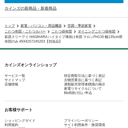
カインズの新商品・新着商品
トップ
家電・パソコン・周辺機器
空調・季節家電
こたつ布団・こたつカバー
こたつ掛布団
ダイニングこたつ掛布団
萩原スリーアイ HAGIHARA ハイタイプ薄掛け布団 マロンFH135 幅135cm用
布団のみ 4934257245203【別送品】
カインズオンラインショップ
サービス一覧
特定商取引法に基づく表記
サイトマップ
古物営業法に基づく表記
店舗情報
酒類販売管理者標識の掲示
家電リサイクルについて
BtoB掛け払い申込
お客様サポート
ショッピングガイド
プライバシーポリシー
利用規約
サイト利用条件・推奨環境