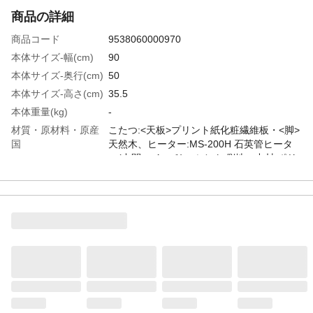
商品の詳細
商品コード
9538060000970
本体サイズ-幅(cm)
90
本体サイズ-奥行(cm)
50
本体サイズ-高さ(cm)
35.5
本体重量(kg)
-
材質・原材料・原産
こたつ:<天板>プリント紙化粧繊維板・<脚>
国
天然木、ヒーター:MS-200H 石英管ヒータ
ー(中間スイッチ)、ふとん 側地・中材:ポリ
エステル100%、原産国:本体:ベトナム製、
ヒーター:マレーシア製、布団:中国製
特徴
■商品外寸サイズ:こたつ:(約)幅90×奥行50×
高さ35.5cm、掛ふとん:(約)210×170cm■内
寸及び補足説明・折れ脚・天板固定ネジ付
お手入れ方法
ネジはゆるまないようにしっかりと締め
て、ぐらつきがないか確認してからご使用
ください。また、定期的(1ケ月に1回程度)
に点検してください。ネジのゆるみは、破
損、転落の原因となるため大変危険です。