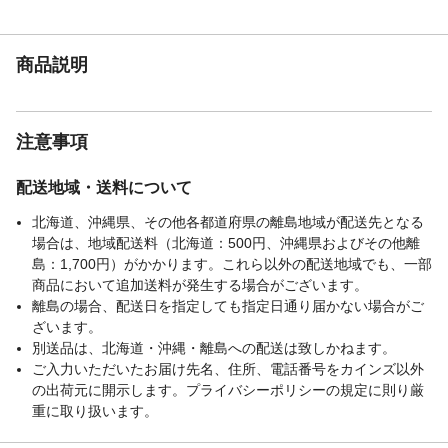
家具の上に立ったり、とんだり、踏台代り
に使ったり、不安定な姿勢で掛けたりしな
いでください。安定をくずし、倒れてけが
商品説明
をすることがあります。その他、付属の説
明書をよくお読みください。
注意事項
■配送個口数:2個にて配送されます。■配送
スケジュール: 複数の個口での配送になる場
注意事項
合は、それぞれの個口が異なる日に到着す
る可能性がございます。■お手続きについ
配送地域・送料について
て: 各個口には、それぞれ別々の追跡番号が
付与。ご注文履歴ページからご確認いただ
北海道、沖縄県、その他各都道府県の離島地域が配送先となる
けます。■お受け取り時のご注意: 内容が異
場合は、地域配送料（北海道：500円、沖縄県およびその他離
なる可能性があるため、受取時にご確認く
島：1,700円）がかかります。これら以外の配送地域でも、一部
ださい。梱包に異常があれば配送業者に連
商品において追加送料が発生する場合がございます。
絡してください。
離島の場合、配送日を指定しても指定日通り届かない場合がご
JANコード
4934257268790
ざいます。
別送品は、北海道・沖縄・離島への配送は致しかねます。
ご入力いただいたお届け先名、住所、電話番号をカインズ以外
の出荷元に開示します。プライバシーポリシーの規定に則り厳
重に取り扱います。