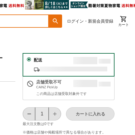
ログイン・新規会員登録
カート
ナ
配送
店舗受取不可
CAINZ PickUp
この商品は店舗受取対象外です
カートに入れる
最大注文数は
0
です
※価格は​店舗や​掲載場所で​異なる​場合が​あります。