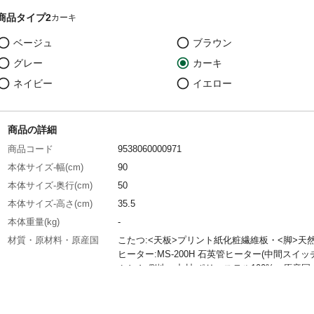
商品タイプ2
カーキ
ベージュ
ブラウン
グレー
カーキ
ネイビー
イエロー
商品の詳細
商品コード
9538060000971
本体サイズ-幅(cm)
90
本体サイズ-奥行(cm)
50
本体サイズ-高さ(cm)
35.5
本体重量(kg)
-
材質・原材料・原産国
こたつ:<天板>プリント紙化粧繊維板・<脚>天
ヒーター:MS-200H 石英管ヒーター(中間スイッ
ふとん 側地・中材:ポリエステル100%、原産国:
ベトナム製、ヒーター:マレーシア製、布団:中
特徴
■商品外寸サイズ:こたつ:(約)幅90×奥行50×高さ