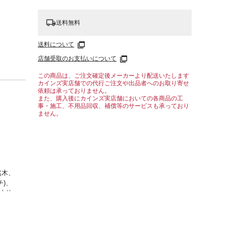
送料無料
送料について
店舗受取のお支払いについて
この商品は、ご注文確定後メーカーより配送いたします
カインズ実店舗での代行ご注文や出品者へのお取り寄せ
依頼は承っておりません。
また、購入後にカインズ実店舗においての各商品の工
事・施工、不用品回収、補償等のサービスも承っており
ません。
然木、
チ)、
本体:
国製