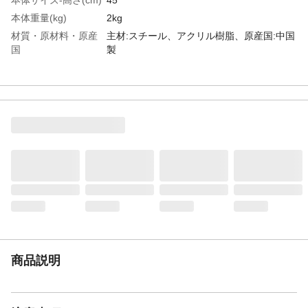
本体重量(kg)
2kg
材質・原材料・原産
主材:スチール、アクリル樹脂、原産国:中国
国
製
特徴
■商品外寸サイズ:(約)幅38×奥行38×高さ
45cm■内寸及び補足説明・組立式・ソケッ
ト部+チェーン長:45cm・電球5個付
(E17/40W)
お手入れ方法
ネジはゆるまないようにしっかりと締め
て、ぐらつきがないか確認してからご使用
ください。また、定期的(1ケ月に1回程度)
に点検してください。ネジのゆるみは、破
損、転落の原因となるため大変危険です。
家具の上に立ったり、とんだり、踏台代り
に使ったり、不安定な姿勢で掛けたりしな
いでください。安定をくずし、倒れてけが
をすることがあります。その他、付属の説
明書をよくお読みください。
商品説明
注意事項
●組立、部品の取り付けのため、プラスドラ
イバーをご用意ください。
JANコード
4934257274197