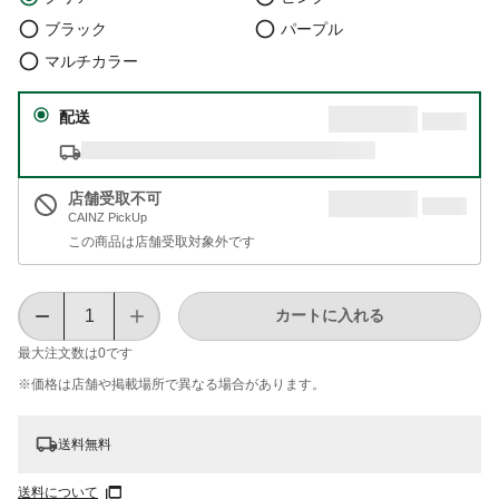
ブラック
パープル
マルチカラー
配送
店舗受取不可
CAINZ PickUp
この商品は店舗受取対象外です
カートに入れる
最大注文数は
0
です
※価格は​店舗や​掲載場所で​異なる​場合が​あります。
送料無料
送料について