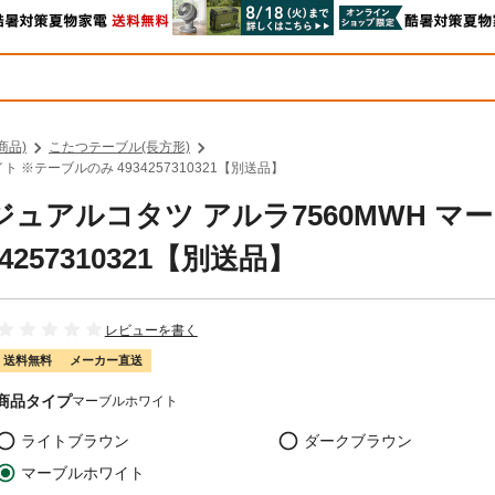
商品)
こたつテーブル(長方形)
ト ※テーブルのみ 4934257310321【別送品】
カジュアルコタツ アルラ7560MWH マ
257310321【別送品】
レビューを書く
送料無料
メーカー直送
商品タイプ
マーブルホワイト
ライトブラウン
ダークブラウン
マーブルホワイト