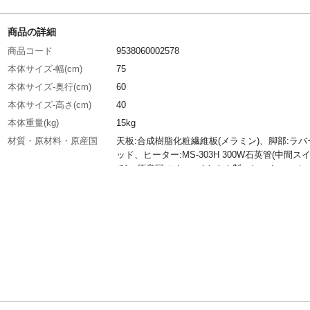
商品の詳細
商品コード
9538060002578
本体サイズ-幅(cm)
75
本体サイズ-奥行(cm)
60
本体サイズ-高さ(cm)
40
本体重量(kg)
15kg
材質・原材料・原産国
天板:合成樹脂化粧繊維板(メラミン)、脚部:ラバ
ッド、ヒーター:MS-303H 300W石英管(中間ス
チ)、原産国:こたつ:ベトナム製、ヒーター:マレ
ア製
特徴
■商品外寸サイズ:(約)幅75×奥行60×高さ40cm
び補足説明・組立式
お手入れ方法
ネジはゆるまないようにしっかりと締めて、ぐ
がないか確認してからご使用ください。また、
(1ケ月に1回程度)に点検してください。ネジの
は、破損、転落の原因となるため大変危険です
の上に立ったり、とんだり、踏台代りに使った
安定な姿勢で掛けたりしないでください。安定