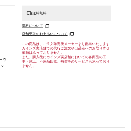
送料無料
送料について
店舗受取のお支払いについて
この商品は、ご注文確定後メーカーより配送いたします
カインズ実店舗での代行ご注文や出品者へのお取り寄せ
依頼は承っておりません。
また、購入後にカインズ実店舗においての各商品の工
ーウ
事・施工、不用品回収、補償等のサービスも承っており
イッ
ません。
ーシ
■内寸及
らつき
定期的
ゆるみ
。家具
り、不
をくず