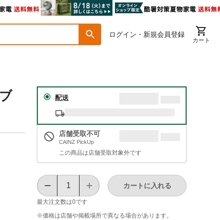
ログイン・新規会員登録
カート
ーブ
配送
店舗受取不可
CAINZ PickUp
この商品は店舗受取対象外です
カートに入れる
最大注文数は
0
です
※価格は​店舗や​掲載場所で​異なる​場合が​あります。