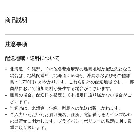
損、転落の原因となるため大変危険です。
家具の上に立ったり、とんだり、踏台代り
に使ったり、不安定な姿勢で掛けたりしな
商品説明
いでください。安定をくずし、倒れてけが
をすることがあります。その他、付属の説
明書をよくお読みください。
注意事項
■配送個口数:2個にて配送されます。■配送
注意事項
スケジュール: 複数の個口での配送になる場
合は、それぞれの個口が異なる日に到着す
配送地域・送料について
る可能性がございます。■お手続きについ
て: 各個口には、それぞれ別々の追跡番号が
北海道、沖縄県、その他各都道府県の離島地域が配送先となる
付与。ご注文履歴ページからご確認いただ
場合は、地域配送料（北海道：500円、沖縄県およびその他離
けます。■お受け取り時のご注意: 内容が異
島：1,700円）がかかります。これら以外の配送地域でも、一部
なる可能性があるため、受取時にご確認く
商品において追加送料が発生する場合がございます。
ださい。梱包に異常があれば配送業者に連
離島の場合、配送日を指定しても指定日通り届かない場合がご
絡してください。
ざいます。
JANコード
4934257313780
別送品は、北海道・沖縄・離島への配送は致しかねます。
ご入力いただいたお届け先名、住所、電話番号をカインズ以外
の出荷元に開示します。プライバシーポリシーの規定に則り厳
重に取り扱います。