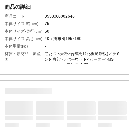
商品の詳細
商品コード
9538060002646
本体サイズ-幅(cm)
75
本体サイズ-奥行(cm)
60
本体サイズ-高さ(cm)
40：掛布団195×180
本体重量(kg)
-
材質・原材料・原産
こたつ:<天板>合成樹脂化粧繊維板(メラミ
国
ン)<脚部>ラバーウッド<ヒーター>MS-
303H 300W石英管(中間スイッチ)、ふとん
側地・中材ポリエステル100%、原産国:こ
たつ:ベトナム製、ヒーター:マレーシア製、
布団:中国製
特徴
■商品外寸サイズ:こたつ:(約)幅75×奥行60×
高さ40cm、掛ふとん:(約)195×180cm■内寸
及び補足説明・組立式
お手入れ方法
ネジはゆるまないようにしっかりと締め
て、ぐらつきがないか確認してからご使用
ください。また、定期的(1ケ月に1回程度)
に点検してください。ネジのゆるみは、破