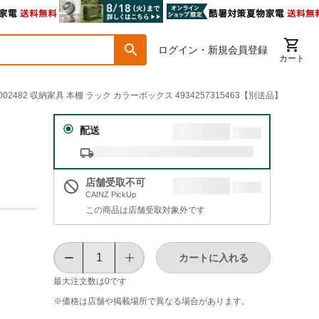
ログイン・新規会員登録
カート
0002482 収納家具 本棚 ラック カラーボックス 4934257315463【別送品】
配送
店舗受取不可
CAINZ PickUp
この商品は店舗受取対象外です
カートに入れる
最大注文数は
0
です
※価格は​店舗や​掲載場所で​異なる​場合が​あります。