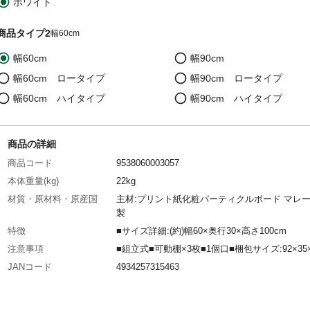
ホワイト
商品タイプ2
幅60cm
幅60cm
幅90cm
幅60cm ロータイプ
幅90cm ロータイプ
幅60cm ハイタイプ
幅90cm ハイタイプ
商品の詳細
商品コード
9538060003057
本体重量(kg)
22kg
材質・原材料・原産国
主材:プリント紙化粧パーティクルボード マレ
製
特徴
■サイズ詳細:(約)幅60×奥行30×高さ100cm
注意事項
■組立式■可動棚×3枚■1個口■梱包サイズ:92×35×
JANコード
4934257315463