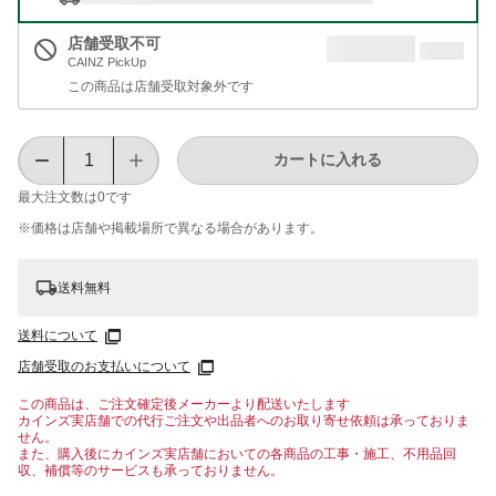
店舗受取不可
CAINZ PickUp
この商品は店舗受取対象外です
カートに入れる
最大注文数は
0
です
※価格は​店舗や​掲載場所で​異なる​場合が​あります。
送料無料
送料について
店舗受取のお支払いについて
この商品は、ご注文確定後メーカーより配送いたします
カインズ実店舗での代行ご注文や出品者へのお取り寄せ依頼は承っておりま
せん。
また、購入後にカインズ実店舗においての各商品の工事・施工、不用品回
収、補償等のサービスも承っておりません。