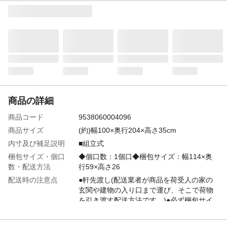
商品の詳細
商品コード
9538060004096
商品サイズ
(約)幅100×奥行204×高さ35cm
内寸及び補足説明
■組立式
梱包サイズ・個口
◆個口数：1個口◆梱包サイズ：幅114×奥
数・配送方法
行59×高さ26
配送時の注意点
●軒先渡し(配送業者が商品を荷受人の家の
玄関や建物の入り口まで運び、そこで荷物
を引き渡す配送方法です。)●必ず梱包サイ
ズ確認いただき、搬入経路確保ください。●
エレベータを使用しない階層・搬入不可時