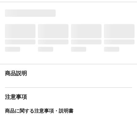
の吊り上げ作業や特殊作業等はサービスの
対象外となります。追加の費用はご購入者
様のご負担になりますのでご注意ください●
お届け時にご不在等で再配達となる場合や
お受け取りがされずに返送された場合、ま
た長期保管となる場合は再配達料がかかる
場合がございます
注意事項
ご注文確定前に、選択されている商品のカ
ラーが正しいか今一度ご確認ください。カ
ラー間違いによる返品・交換はご対応でき
ないことがございます。あらかじめご了承
ください。
商品説明
材質・原材料・原産
■主材：天然木(パイン材)■原産国：ベトナ
国
ム製
メーカー名
萩原スリーアイ
注意事項
JANコード
4934257334235
商品コード / 型番
3000004357
商品に関する注意事項・説明書
関連キーワード
インテリア 寝具 家具 収納 ベッド ベッドフ
レーム