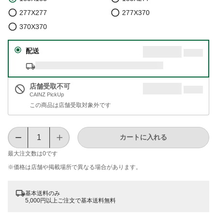
277X277
277X370
370X370
配送
店舗受取不可
CAINZ PickUp
この商品は店舗受取対象外です
カートに入れる
最大注文数は
0
です
※価格は​店舗や​掲載場所で​異なる​場合が​あります。
基本送料のみ
5,000円以上ご注文で基本送料無料