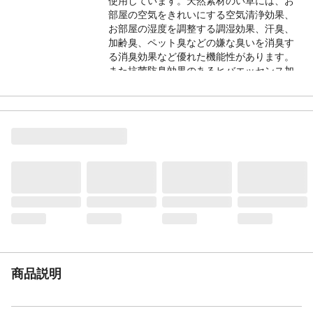
使用しています。天然素材のい草には、お
部屋の空気をきれいにする空気清浄効果、
お部屋の湿度を調整する調湿効果、汗臭、
加齢臭、ペット臭などの嫌な臭いを消臭す
る消臭効果など優れた機能性があります。
また抗菌防臭効果のあるヒバエッセンス加
工をい草生地に施しています。
お手入れ方法
洗えません。
本体サイズ-幅(cm)
185
本体サイズ-奥行(cm)
185
本体サイズ-高さ(cm)
0.2
本体重量(kg)
2.6kg
材質・原材料・原産
表地：い草 ヘリ=ポリプロピレン/ポリエチ
国
レン 原産国：日本
メーカー名
IKEHIKO
JANコード
4956642071143
商品説明