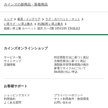
カインズの新商品・新着商品
トップ
家具・インテリア
ラグ・カーペット・マット
い草ラグ・い草上敷き
約2帖用 い草上敷き
国産い草上敷 カーペット 湯沢 六一2畳 185X185【別送品】
カインズオンラインショップ
サービス一覧
特定商取引法に基づく表記
サイトマップ
古物営業法に基づく表記
店舗情報
酒類販売管理者標識の掲示
家電リサイクルについて
BtoB掛け払い申込
お客様サポート
ショッピングガイド
プライバシーポリシー
利用規約
サイト利用条件・推奨環境
よくある質問
お問い合わせ