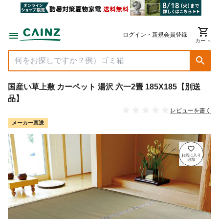
ログイン・新規会員登録
カート
国産い草上敷 カーペット 湯沢 六一2畳 185X185【別送
品】
レビューを書く
メーカー直送