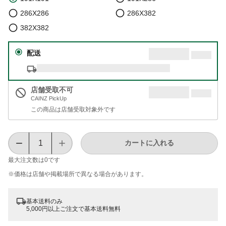
286X286
286X382
382X382
配送
店舗受取不可
CAINZ PickUp
この商品は店舗受取対象外です
カートに入れる
最大注文数は
0
です
※価格は​店舗や​掲載場所で​異なる​場合が​あります。
基本送料のみ
5,000円以上ご注文で基本送料無料