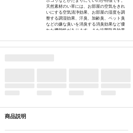
ホコリなどがたまりにくいのが特徴です。
天然素材のい草には、お部屋の空気をきれ
いにする空気清浄効果、お部屋の湿度を調
整する調湿効果、汗臭、加齢臭、ペット臭
などの嫌な臭いを消臭する消臭効果など優
れた機能性があります。また抗菌防臭効果
のあるヒバエッセンス加工をい草生地に施
しています。
お手入れ方法
洗えません。
本体サイズ-幅(cm)
191
本体サイズ-奥行(cm)
191
本体サイズ-高さ(cm)
0.2
本体重量(kg)
2.8kg
材質・原材料・原産
表地：い草 ヘリ=ポリプロピレン/ポリエチ
国
レン 原産国：日本
メーカー名
IKEHIKO
JANコード
4956642936176
商品説明