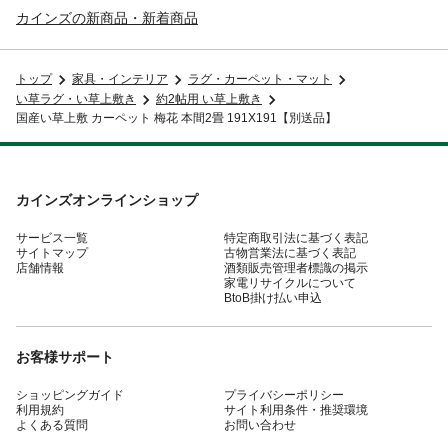
カインズの新商品・新着商品
トップ
家具・インテリア
ラグ・カーペット・マット
い草ラグ・い草上敷き
約2帖用 い草上敷き
国産い草上敷 カーペット 梅花 本間2畳 191X191【別送品】
カインズオンラインショップ
サービス一覧
特定商取引法に基づく表記
サイトマップ
古物営業法に基づく表記
店舗情報
酒類販売管理者標識の掲示
家電リサイクルについて
BtoB掛け払い申込
お客様サポート
ショッピングガイド
プライバシーポリシー
利用規約
サイト利用条件・推奨環境
よくある質問
お問い合わせ