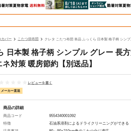
つカバー
こたつ掛布団
クレタ こたつ布団 単品 ふっくら 日本製 格子柄 シンプ
ら 日本製 格子柄 シンプル グレー 長
 省エネ対策 暖房節約【別送品】
レビューを書く
メーカー直送
商品の詳細
商品コード
9554340001092
特徴
石油系溶剤によるドライクリーニングができる
注意事項
80～90×210cm角のこたつ台に適応