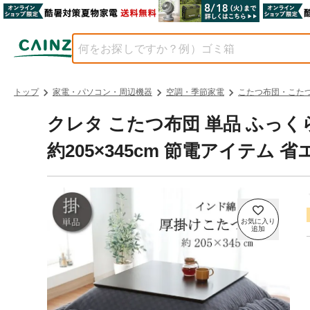
トップ
家電・パソコン・周辺機器
空調・季節家電
こたつ布団・こた
クレタ こたつ布団 単品 ふっく
約205×345cm 節電アイテム