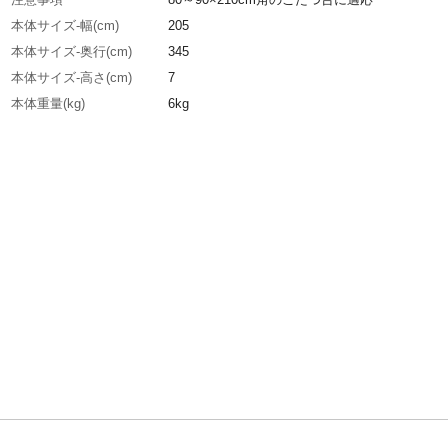
本体サイズ-幅(cm)
205
本体サイズ-奥行(cm)
345
本体サイズ-高さ(cm)
7
本体重量(kg)
6kg
材質・原材料・原産国
表地=綿100%裏地=綿100%中材=ポリエステル1
日本(側地=インド 最終加工=日本)
メーカー名
IKEHIKO
ブランド名
クレタ
JANコード
4550317082900