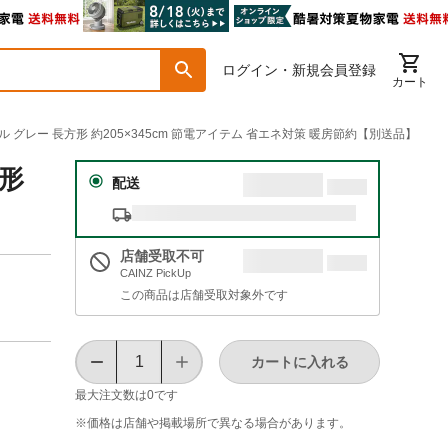
ログイン・新規会員登録
カート
ル グレー 長方形 約205×345cm 節電アイテム 省エネ対策 暖房節約【別送品】
方形
配送
店舗受取不可
CAINZ PickUp
この商品は店舗受取対象外です
カートに入れる
最大注文数は
0
です
※価格は​店舗や​掲載場所で​異なる​場合が​あります。