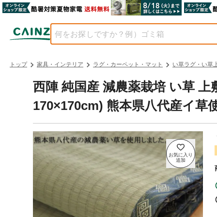
トップ
家具・インテリア
ラグ・カーペット・マット
い草ラグ・い草
西陣 純国産 減農薬栽培 い草 上
170×170cm) 熊本県八代産イ