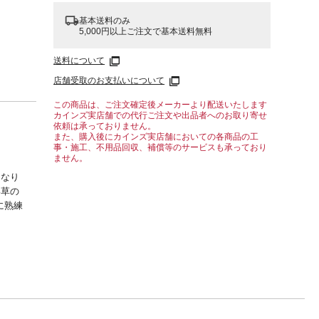
基本送料のみ
5,000円以上ご注文で基本送料無料
送料について
店舗受取のお支払いについて
この商品は、ご注文確定後メーカーより配送いたします
カインズ実店舗での代行ご注文や出品者へのお取り寄せ
依頼は承っておりません。
また、購入後にカインズ実店舗においての各商品の工
事・施工、不用品回収、補償等のサービスも承っており
ません。
になり
い草の
に熟練
 日本