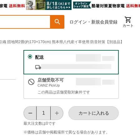
ログイン・新規会員登録
カート
引織 団地間2畳(約170×170cm) 熊本県八代産イ草使用 防音対策【別送品】
配送
店舗受取不可
CAINZ PickUp
この商品は店舗受取対象外です
カートに入れる
最大注文数は
0
です
※価格は​店舗や​掲載場所で​異なる​場合が​あります。