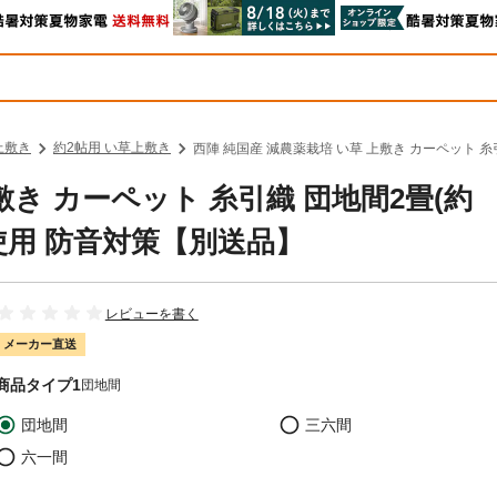
上敷き
約2帖用 い草上敷き
西陣 純国産 減農薬栽培 い草 上敷き カーペット 糸
敷き カーペット 糸引織 団地間2畳(約
草使用 防音対策【別送品】
レビューを書く
メーカー直送
商品タイプ1
団地間
団地間
三六間
六一間