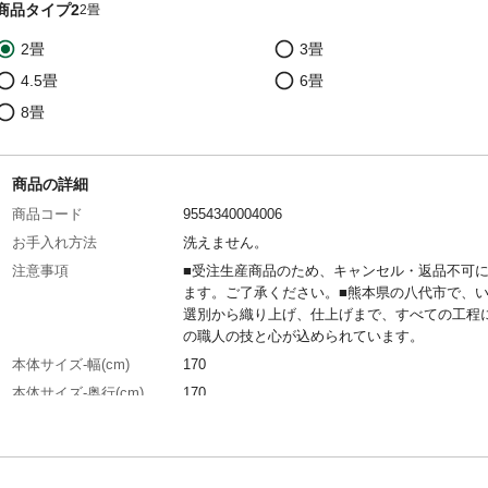
商品タイプ2
2畳
2畳
3畳
4.5畳
6畳
8畳
商品の詳細
商品コード
9554340004006
お手入れ方法
洗えません。
注意事項
■受注生産商品のため、キャンセル・返品不可
ます。ご了承ください。■熊本県の八代市で、
選別から織り上げ、仕上げまで、すべての工程
の職人の技と心が込められています。
本体サイズ-幅(cm)
170
本体サイズ-奥行(cm)
170
本体サイズ-高さ(cm)
0.2
本体重量(kg)
3.2kg
材質・原材料・原産国
表地：い草 ヘリ=ポリプロピレン/ポリエチレン