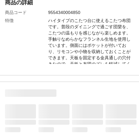
商品の詳細
商品コード
9554340004850
特徴
ハイタイプのこたつ台に使えるこたつ布団
です。普段のダイニングで過ごす団欒を、
こたつの温もりを感じながら楽しめます。
手触りなめらかなフランネル生地を使用し
ています。側面にはポケットが付いてお
り、リモコンや小物を収納しておくことが
できます。天板を固定する金具通しの穴付
きなので、天板と布団のズレを軽減してく
れます。コーナーはジャバラになってお
り、こたつ布団と身体の隙間を減らし、暖
かい空気を逃が
お手入れ方法
液温は30℃を限度とし、洗濯機で弱い洗濯
ができる。日陰のつり干しがよい。
注意事項
80×120cmのハイタイプのこたつ台に適応
商品詳細
画像はイメージです。コタツ本体はセット
ではありません。
本体サイズ-幅(cm)
265
本体サイズ-奥行(cm)
225