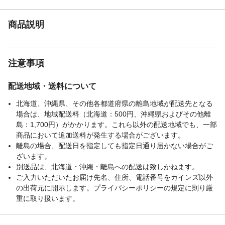
本体サイズ-高さ(cm)
2
本体重量
3.2kg
商品説明
材質・原材料・原産
表地=ポリエステル100%【フランネルカチ
国
オンジャガード】中綿=ポリエステル100%
裏地=ポリエステル100%【フランネル】 中
注意事項
国
メーカー名
IKEHIKO イケヒコ
配送地域・送料について
ブランド名
ルミ
JANコード
4550317223822
北海道、沖縄県、その他各都道府県の離島地域が配送先となる
場合は、地域配送料（北海道：500円、沖縄県およびその他離
島：1,700円）がかかります。これら以外の配送地域でも、一部
商品において追加送料が発生する場合がございます。
離島の場合、配送日を指定しても指定日通り届かない場合がご
ざいます。
別送品は、北海道・沖縄・離島への配送は致しかねます。
ご入力いただいたお届け先名、住所、電話番号をカインズ以外
の出荷元に開示します。プライバシーポリシーの規定に則り厳
重に取り扱います。