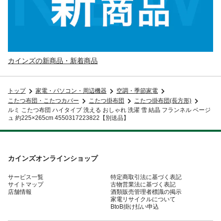
カインズの新商品・新着商品
トップ
家電・パソコン・周辺機器
空調・季節家電
こたつ布団・こたつカバー
こたつ掛布団
こたつ掛布団(長方形)
ルミ こたつ布団 ハイタイプ 洗える おしゃれ 洗濯 雪 結晶 フランネル ベージ
ュ 約225×265cm 4550317223822【別送品】
カインズオンラインショップ
サービス一覧
特定商取引法に基づく表記
サイトマップ
古物営業法に基づく表記
店舗情報
酒類販売管理者標識の掲示
家電リサイクルについて
BtoB掛け払い申込