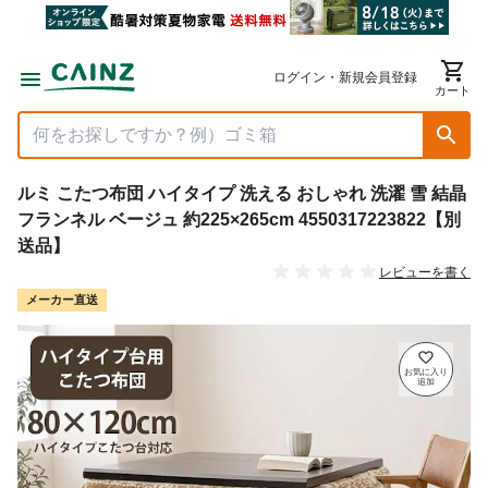
ログイン・新規会員登録
カート
ルミ こたつ布団 ハイタイプ 洗える おしゃれ 洗濯 雪 結晶
フランネル ベージュ 約225×265cm 4550317223822【別
送品】
レビューを書く
メーカー直送