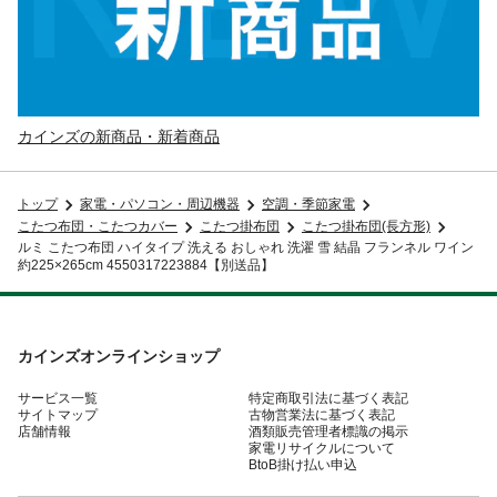
カインズの新商品・新着商品
トップ
家電・パソコン・周辺機器
空調・季節家電
こたつ布団・こたつカバー
こたつ掛布団
こたつ掛布団(長方形)
ルミ こたつ布団 ハイタイプ 洗える おしゃれ 洗濯 雪 結晶 フランネル ワイン
約225×265cm 4550317223884【別送品】
カインズオンラインショップ
サービス一覧
特定商取引法に基づく表記
サイトマップ
古物営業法に基づく表記
店舗情報
酒類販売管理者標識の掲示
家電リサイクルについて
BtoB掛け払い申込