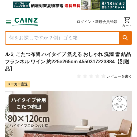
ログイン・新規会員登録
カート
ルミ こたつ布団 ハイタイプ 洗える おしゃれ 洗濯 雪 結晶
フランネル ワイン 約225×265cm 4550317223884【別送
品】
レビューを書く
メーカー直送