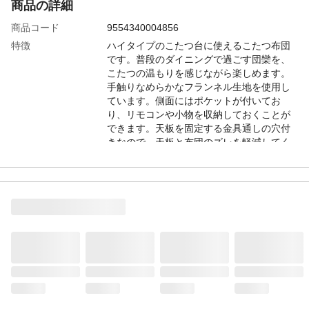
商品の詳細
商品コード
9554340004856
特徴
ハイタイプのこたつ台に使えるこたつ布団
です。普段のダイニングで過ごす団欒を、
こたつの温もりを感じながら楽しめます。
手触りなめらかなフランネル生地を使用し
ています。側面にはポケットが付いてお
り、リモコンや小物を収納しておくことが
できます。天板を固定する金具通しの穴付
きなので、天板と布団のズレを軽減してく
れます。コーナーはジャバラになってお
り、こたつ布団と身体の隙間を減らし、暖
かい空気を逃が
お手入れ方法
液温は30℃を限度とし、洗濯機で弱い洗濯
ができる。日陰のつり干しがよい。
注意事項
80×120cmのハイタイプのこたつ台に適応
商品詳細
画像はイメージです。コタツ本体はセット
ではありません。
本体サイズ-幅(cm)
265
本体サイズ-奥行(cm)
225