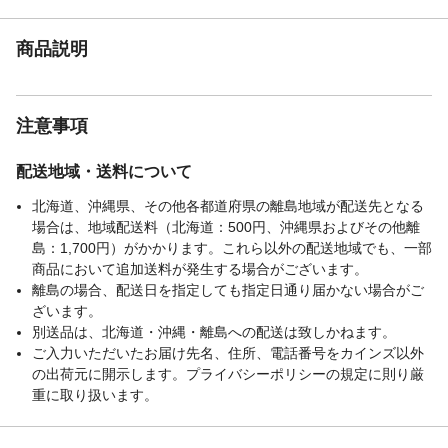
本体サイズ-高さ(cm)
2
本体重量
3.2kg
商品説明
材質・原材料・原産
表地=ポリエステル100%【フランネルカチ
国
オンジャガード】中綿=ポリエステル100%
裏地=ポリエステル100%【フランネル】 中
注意事項
国
メーカー名
IKEHIKO イケヒコ
配送地域・送料について
ブランド名
ルミ
JANコード
4550317223884
北海道、沖縄県、その他各都道府県の離島地域が配送先となる
場合は、地域配送料（北海道：500円、沖縄県およびその他離
島：1,700円）がかかります。これら以外の配送地域でも、一部
商品において追加送料が発生する場合がございます。
離島の場合、配送日を指定しても指定日通り届かない場合がご
ざいます。
別送品は、北海道・沖縄・離島への配送は致しかねます。
ご入力いただいたお届け先名、住所、電話番号をカインズ以外
の出荷元に開示します。プライバシーポリシーの規定に則り厳
重に取り扱います。