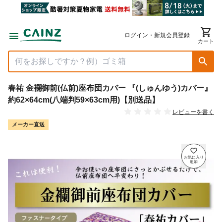
ログイン・新規会員登録
カート
春祐 金襴御前(仏前)座布団カバー 『(しゅんゆう)カバー』
約62×64cm(八端判59×63cm用)【別送品】
レビューを書く
メーカー直送