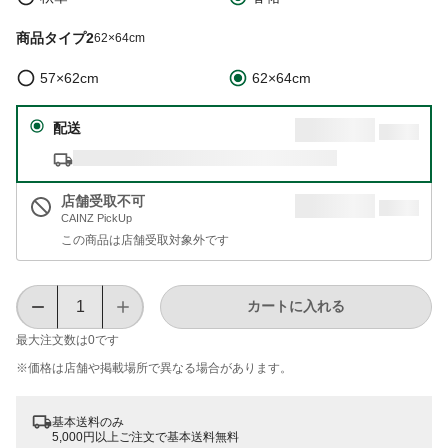
商品タイプ2
62×64cm
57×62cm
62×64cm
配送
店舗受取不可
CAINZ PickUp
この商品は店舗受取対象外です
カートに入れる
最大注文数は
0
です
※価格は​店舗や​掲載場所で​異なる​場合が​あります。
基本送料のみ
5,000円以上ご注文で基本送料無料