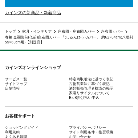
カインズの新商品・新着商品
トップ
家具・インテリア
座布団・座布団カバー
座布団カバー
春祐 金襴御前(仏前)座布団カバー 『(しゅんゆう)カバー』 約62×64cm(八端判
59×63cm用)【別送品】
カインズオンラインショップ
サービス一覧
特定商取引法に基づく表記
サイトマップ
古物営業法に基づく表記
店舗情報
酒類販売管理者標識の掲示
家電リサイクルについて
BtoB掛け払い申込
お客様サポート
ショッピングガイド
プライバシーポリシー
利用規約
サイト利用条件・推奨環境
よくある質問
お問い合わせ