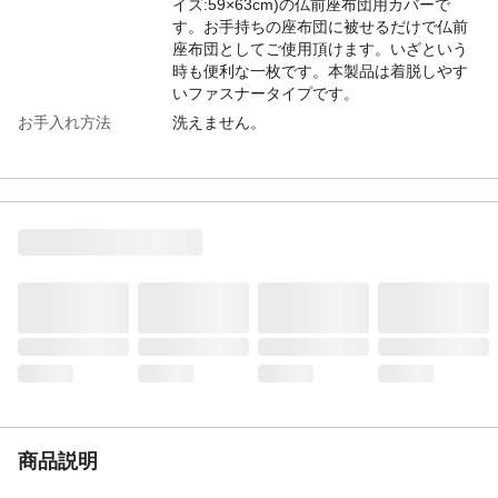
イズ:59×63cm)の仏前座布団用カバーで
す。お手持ちの座布団に被せるだけで仏前
座布団としてご使用頂けます。いざという
時も便利な一枚です。本製品は着脱しやす
いファスナータイプです。
お手入れ方法
洗えません。
本体サイズ-幅(cm)
64
本体サイズ-奥行(cm)
62
本体サイズ-高さ(cm)
0.5
本体重量(kg)
0.3kg
材質・原材料・原産
素材=ポリエステル75% レーヨン25%【金
国
襴】 日本
メーカー名
IKEHIKO
ブランド名
春祐
JANコード
4956642342939
商品説明