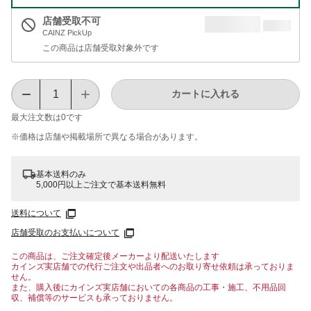
店舗受取不可
CAINZ PickUp
この商品は店舗受取対象外です
カートに入れる
最大注文数は
0
です
※価格は​店舗や​掲載場所で​異なる​場合が​あります。
基本送料のみ
5,000円以上ご注文で基本送料無料
送料について
店舗受取のお支払いについて
この商品は、ご注文確定後メーカーより配送いたします
カインズ実店舗での代行ご注文や出品者へのお取り寄せ依頼は承っておりま
せん。
また、購入後にカインズ実店舗においての各商品の工事・施工、不用品回
収、補償等のサービスも承っておりません。