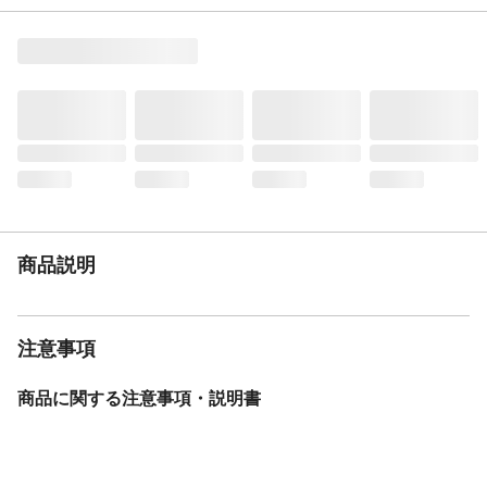
付けるのに便利です。
お手入れ方法
●ご購入前に必ずご確認ください。個口数:3
個口 梱包サイズ1:W1010*L310*H315、梱包
サイズ2:W1020*L430*H100、梱包サイズ
3:W940*L480*H100(重量:18、17、10kg)
注意事項
※必ず厚さ15cm以上のスプリングマットレ
スを載せてご使用ください。※実際の商品
の色にできるだけ近付けるよう撮影を行な
っておりますが、商品の色はご使用のモニ
ターによって実際の明るさや色と多少異な
って見える場合がございます。※こちらの
商品はお客様組立商品となります。ドライ
商品説明
バーをご用意下さい。
JANコード
4582641959368
注意事項
商品に関する注意事項・説明書