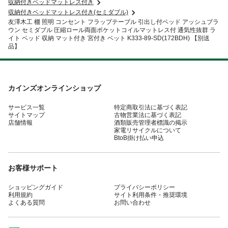
収納付きベッドマットレス付き
収納付きベッドマットレス付き(セミダブル)
友澤木工 棚 照明 コンセント フラップテーブル 引出し付ベッド アッシュブラ
ウン セミダブル 圧縮ロール両面ポケットコイルマットレス付 通気性抜群 ラ
イト ベッド 収納 マット付き 宮付き ベット K333-89-SD(172BDH) 【別送
品】
カインズオンラインショップ
サービス一覧
特定商取引法に基づく表記
サイトマップ
古物営業法に基づく表記
店舗情報
酒類販売管理者標識の掲示
家電リサイクルについて
BtoB掛け払い申込
お客様サポート
ショッピングガイド
プライバシーポリシー
利用規約
サイト利用条件・推奨環境
よくある質問
お問い合わせ