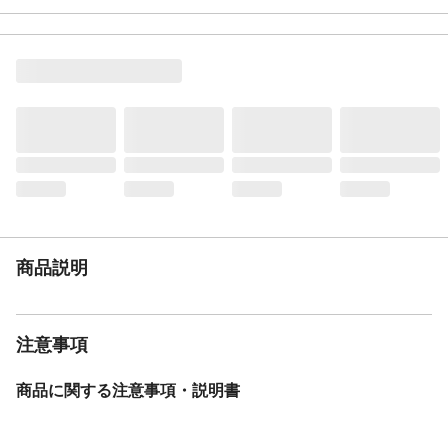
リエステルフレーム:日本製 マットレス:中
国製
特徴
◆2杯の引出し収納も付属しています。引き
出しには間仕切りが付属しており、小物を
片付けるのに便利です。圧縮ロール両面ポ
ケットコイルマットレス付き。◆個口数:4
個口
(1)1210×310×309(2)1020×430×100(3)114
×480×100(4)660×370×370(mm)
注意事項
※必ず厚さ15cm以上のスプリングマットレ
スを載せてご使用ください。※実際の商品
の色にできるだけ近付けるよう撮影を行な
っておりますが、商品の色はご使用のモニ
商品説明
ターによって実際の明るさや色と多少異な
って見える場合がございます。※こちらの
商品はお客様組立商品となります。ドライ
バーをご用意下さい。
注意事項
商品に関する注意事項・説明書