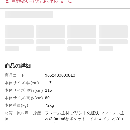
収、補償等のサービスも承っておりません。
商品の詳細
商品コード
9652430000818
本体サイズ-幅(cm)
117
本体サイズ-奥行(cm)
215
本体サイズ-高さ(cm)
80
本体重量(kg)
72kg
材質・原材料・原産
フレーム主材:プリント化粧板 マットレス主
国
材/2.0mm6巻ポケットコイルスプリング(コ
イル数/SD:620)、ウレタン、フェルト、ポ