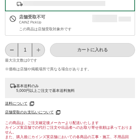
店舗受取不可
CAINZ PickUp
この商品は店舗受取対象外です
カートに入れる
最大注文数は
0
です
※価格は​店舗や​掲載場所で​異なる​場合が​あります。
基本送料のみ
5,000円以上ご注文で基本送料無料
送料について
店舗受取のお支払いについて
この商品は、ご注文確定後メーカーより配送いたします
カインズ実店舗での代行ご注文や出品者へのお取り寄せ依頼は承っておりま
せん。
また、購入後にカインズ実店舗においての各商品の工事・施工、不用品回