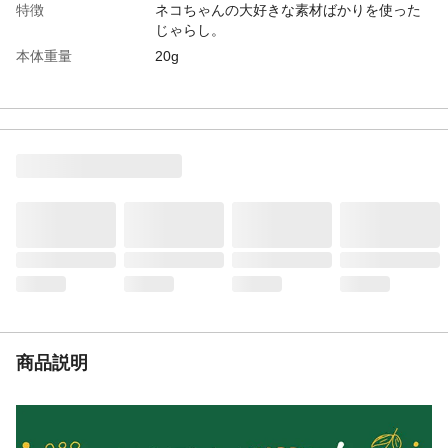
特徴
ネコちゃんの大好きな素材ばかりを使った
じゃらし。
本体重量
20g
材質・原材料・原産
ポリエステル・コットン・鳥毛・PP・PVC
国
メーカー名
ペティオ
JANコード
4903588236037
商品コード / 型番
3412717001
関連キーワード
じゃらし棒, 羽付きおもちゃ, 猫じゃらし
商品説明