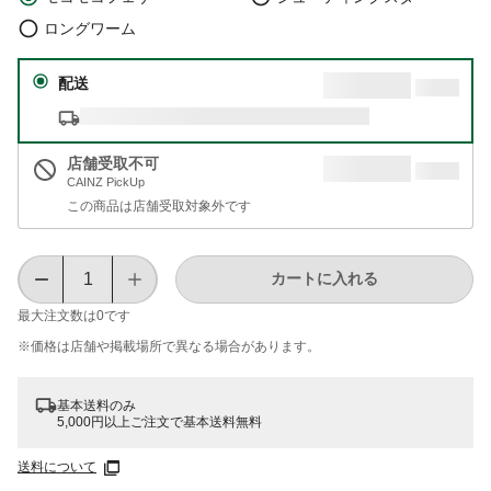
ロングワーム
配送
店舗受取不可
CAINZ PickUp
この商品は店舗受取対象外です
カートに入れる
最大注文数は
0
です
※価格は​店舗や​掲載場所で​異なる​場合が​あります。
基本送料のみ
5,000円以上ご注文で基本送料無料
送料について