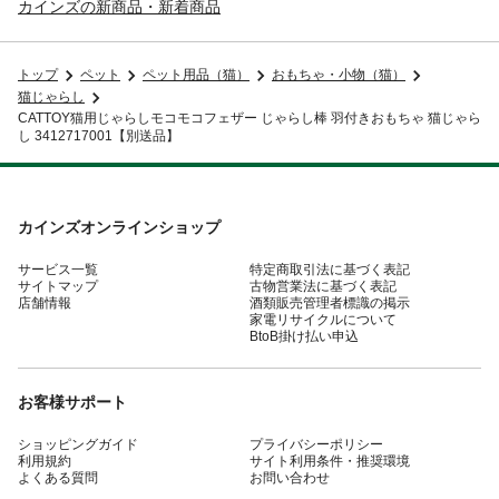
カインズの新商品・新着商品
トップ
ペット
ペット用品（猫）
おもちゃ・小物（猫）
猫じゃらし
CATTOY猫用じゃらしモコモコフェザー じゃらし棒 羽付きおもちゃ 猫じゃら
し 3412717001【別送品】
カインズオンラインショップ
サービス一覧
特定商取引法に基づく表記
サイトマップ
古物営業法に基づく表記
店舗情報
酒類販売管理者標識の掲示
家電リサイクルについて
BtoB掛け払い申込
お客様サポート
ショッピングガイド
プライバシーポリシー
利用規約
サイト利用条件・推奨環境
よくある質問
お問い合わせ