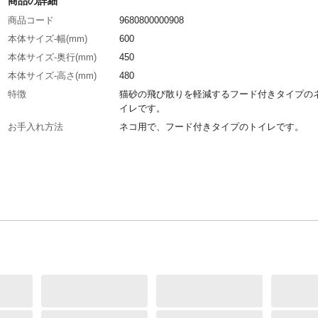
商品の詳細
商品コード
9680800000908
本体サイズ-幅(mm)
600
本体サイズ-奥行(mm)
450
本体サイズ-高さ(mm)
480
特徴
猫砂の飛び散りを軽減するフード付きタイプの
イレです。
お手入れ方法
ネコ用で、フード付きタイプのトイレです。
本体重量
2200g
材質・原材料・原産国
ポリプロピレン
メーカー名
リッチェル
JANコード
4945680566773
商品コード / 型番
2801172001
関連キーワード
猫砂, トイレ, 飛び散り防止