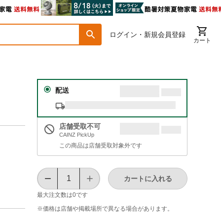
ログイン・新規会員登録
カート
配送
店舗受取不可
CAINZ PickUp
この商品は店舗受取対象外です
カートに入れる
最大注文数は
0
です
※価格は​店舗や​掲載場所で​異なる​場合が​あります。