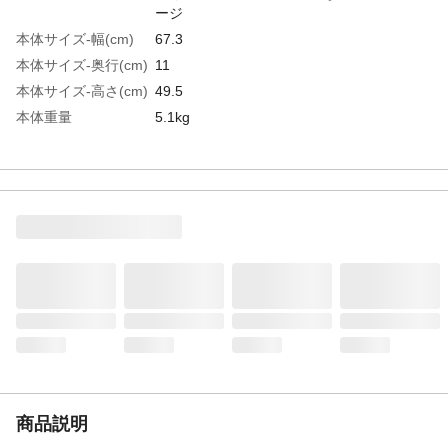
ージ
本体サイズ-幅(cm)
67.3
本体サイズ-奥行(cm)
11
本体サイズ-高さ(cm)
49.5
本体重量
5.1kg
材質・原材料・原産
ナイロン、PVC、ポリエステル、スチール
国
中華人民共和国
メーカー名
スペクトラム ブランズ ジャパン
JANコード
4571269548313
商品コード / 型番
1360031001
関連キーワード
布製ペットケージ, ソフトクレート, 折りた
たみ式
商品説明