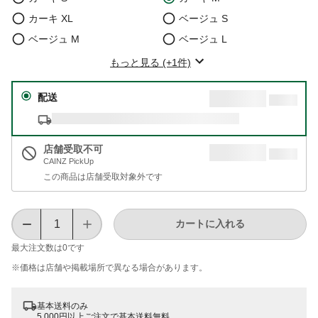
カーキ XL
ベージュ S
ベージュ M
ベージュ L
もっと見る (+1件)
配送
店舗受取不可
CAINZ PickUp
この商品は店舗受取対象外です
カートに入れる
最大注文数は
0
です
※価格は​店舗や​掲載場所で​異なる​場合が​あります。
基本送料のみ
5,000円以上ご注文で基本送料無料