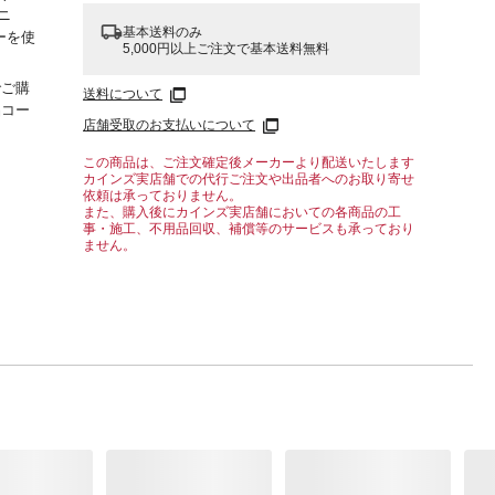
ニ
基本送料のみ
ーを使
5,000円以上ご注文で基本送料無料
でご購
送料について
品コー
店舗受取のお支払いについて
合バク
この商品は、ご注文確定後メーカーより配送いたします
カインズ実店舗での代行ご注文や出品者へのお取り寄せ
依頼は承っておりません。
また、購入後にカインズ実店舗においての各商品の工
事・施工、不用品回収、補償等のサービスも承っており
ません。