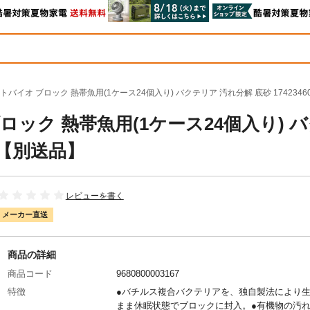
バイオ ブロック 熱帯魚用(1ケース24個入り) バクテリア 汚れ分解 底砂 1742346
ック 熱帯魚用(1ケース24個入り) 
24【別送品】
レビューを書く
メーカー直送
商品の詳細
商品コード
9680800003167
特徴
●バチルス複合バクテリアを、独自製法により
まま休眠状態でブロックに封入。●有機物の汚れ