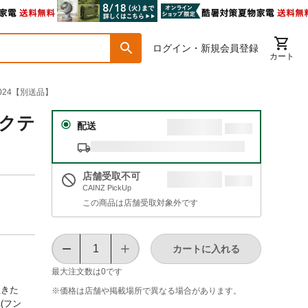
ログイン・新規会員登録
カート
024【別送品】
バクテ
配送
店舗受取不可
CAINZ PickUp
この商品は店舗受取対象外です
カートに入れる
最大注文数は
0
です
生きた
※価格は​店舗や​掲載場所で​異なる​場合が​あります。
(フン