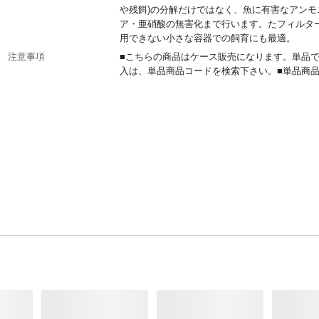
や残餌)の分解だけではなく、魚に有害なアンモ
ア・亜硝酸の無害化まで行います。たフィルタ
用できない小さな容器での飼育にも最適。
注意事項
■こちらの商品はケース販売になります。単品
入は、単品商品コードを検索下さい。■単品商
ド(JAN)：4972547028716 になります。
材質・原材料・原産国
軽石、白色セメント、ゼオライト、バチルス複
テリア■日本
JANコード
4972547028716
商品コード / 型番
1742346024
関連キーワード
バクテリア, 汚れ分解, 底砂