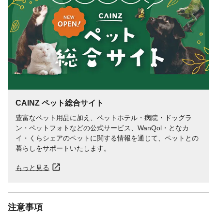
本体サイズ-奥行(cm)
2.5
本体サイズ-高さ(cm)
58
本体重量(g)
30g
材質・原材料・原産
原材料：ポリエステル、アクリル樹脂 原産
国
国：中華人民共和国
メーカー名
ダッドウェイペット
JANコード
4582625633918
商品コード / 型番
6782408001
CAINZ ペット総合サイト
豊富なペット用品に加え、ペットホテル・病院・ドッグラ
ン・ペットフォトなどの公式サービス、WanQol・となカ
イ・くらシェアのペットに関する情報を通じて、ペットとの
暮らしをサポートいたします。
もっと見る
注意事項