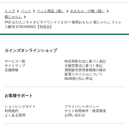
トップ
ペット
ペット用品（猫）
おもちゃ・小物（猫）
猫じゃらし
FAD おだんごキャタピラーワンドイエロー 猫用おもちゃ 猫じゃらし ストレ
ス解消 6782408001【別送品】
カインズオンラインショップ
サービス一覧
特定商取引法に基づく表記
サイトマップ
古物営業法に基づく表記
店舗情報
酒類販売管理者標識の掲示
家電リサイクルについて
BtoB掛け払い申込
お客様サポート
ショッピングガイド
プライバシーポリシー
利用規約
サイト利用条件・推奨環境
よくある質問
お問い合わせ