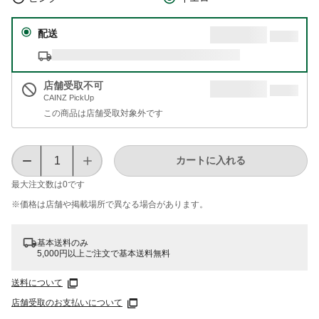
配送
店舗受取不可
CAINZ PickUp
この商品は店舗受取対象外です
カートに入れる
最大注文数は
0
です
※価格は​店舗や​掲載場所で​異なる​場合が​あります。
基本送料のみ
5,000円以上ご注文で基本送料無料
送料について
店舗受取のお支払いについて