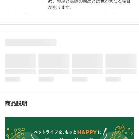
め、印刷と実際の商品とは色が異なる場合
があります。
使用上の注意1
■商品の固定に使われている留め具などの梱
包材は、ペットやお子さまが口に入れるお
それがありますので、開封後すぐに捨てて
ください。■本製品はペット(犬)用のおもち
ゃです。本来の用途以外には使用しないで
ください。■必ず飼い主の目が届く範囲で使
用してください。■障害物や火気の近くで使
用しないでください。■破損・変形した製品
は使用しないでください。
使用上の注意2
■万一、ペットが破片を飲み込んだ時はすぐ
に獣医師にご相談ください。■濡れたまま放
置した場合など、色落ち・色移りや破損す
る可能性がありますのでご注意ください。■
遊び方によっては短時間で壊れてしまう場
商品説明
合があります。■ペットやお子さまの手の届
かない場所に保管してください。
お手入れ・保管方法
固く絞った濡れ布巾で拭き、よく乾かして
からご使用ください。
本体サイズ-幅(cm)
6