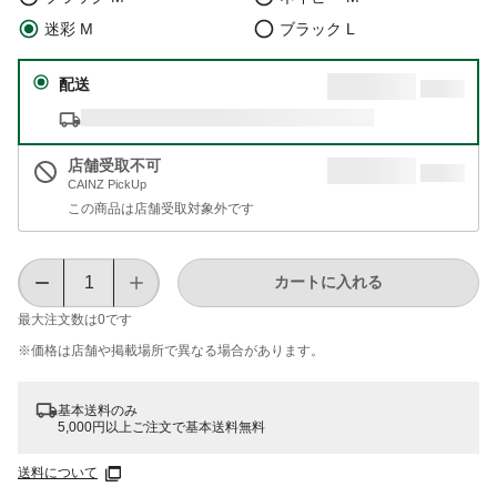
迷彩 M
ブラック L
配送
店舗受取不可
CAINZ PickUp
この商品は店舗受取対象外です
カートに入れる
最大注文数は
0
です
※価格は​店舗や​掲載場所で​異なる​場合が​あります。
基本送料のみ
5,000円以上ご注文で基本送料無料
送料について