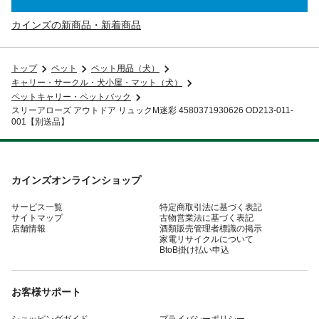
カインズの新商品・新着商品
トップ
ペット
ペット用品（犬）
キャリー・サークル・犬小屋・マット（犬）
ペットキャリー・ペットバック
スリーアローズ アウトドア リュックM迷彩 4580371930626 OD213-011-
001【別送品】
カインズオンラインショップ
サービス一覧
特定商取引法に基づく表記
サイトマップ
古物営業法に基づく表記
店舗情報
酒類販売管理者標識の掲示
家電リサイクルについて
BtoB掛け払い申込
お客様サポート
ショッピングガイド
プライバシーポリシー