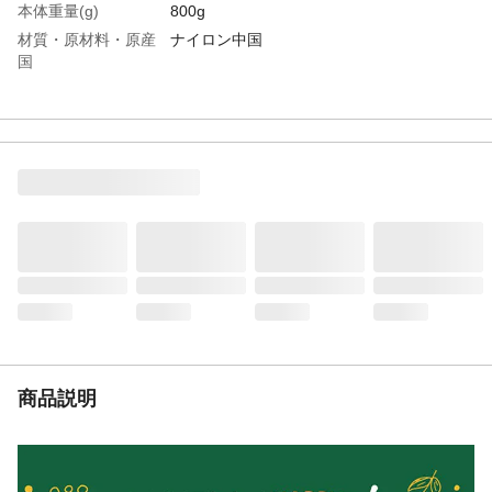
本体重量(g)
800g
材質・原材料・原産
ナイロン中国
国
特徴
・全体にナイロン素材を採用し、軽量化さ
れよりカジュアルでアクティブな雰囲気に
仕上がりました。・使わない時は、薄く畳
んで収納可能。耐荷重8KG(推奨体重4kgま
で)
お手入れ方法
洗濯は手洗いでお願い致します。
注意事項
●洗濯は手洗いでお願いいたします。●タン
ブル( 乾燥機) は避けてください。●蛍光増
白剤入りの洗剤は避けてください。●濃色製
品は、染料の性質上、白物と一緒に洗うと
色が付くことがあります。白物と分けて洗
ってください。●洗濯の際、漬け置きします
と色が落ちることがあります。洗濯後はす
ぐに形を整えて日陰で干してください。●雨
商品説明
などで濡れたままでのご使用はお避けくだ
さい。●被毛に色が移ることがあります。
JANコード
4580371930626