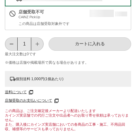
店舗受取不可
CAINZ PickUp
この商品は店舗受取対象外です
カートに入れる
最大注文数は
0
です
※価格は​店舗や​掲載場所で​異なる​場合が​あります。
個別送料 1,000円(1個あたり)
送料について
店舗受取のお支払いについて
この商品は、ご注文確定後メーカーより配送いたします
カインズ実店舗での代行ご注文や出品者へのお取り寄せ依頼は承っておりま
せん。
また、購入後にカインズ実店舗においての各商品の工事・施工、不用品回
収、補償等のサービスも承っておりません。