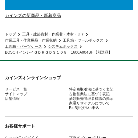
カインズの新商品・新着商品
トップ
工具・建築資材・作業着・木材・DIY
作業工具・作業用品・作業収納
工具箱・ツールボックス
工具箱・パーツケース
システムボックス
BOSCH インレイＧＤＲＧＤＳ１０８ 1600A004BH【別送品】
カインズオンラインショップ
サービス一覧
特定商取引法に基づく表記
サイトマップ
古物営業法に基づく表記
店舗情報
酒類販売管理者標識の掲示
家電リサイクルについて
BtoB掛け払い申込
お客様サポート
ショッピングガイド
プライバシーポリシー